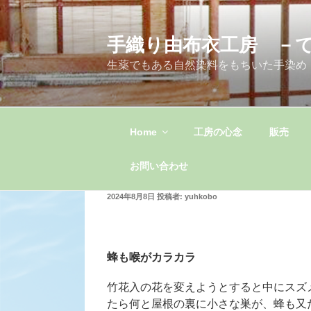
コ
ン
手織り由布衣工房 －
テ
ン
生薬でもある自然染料をもちいた手染め
ツ
へ
ス
キ
Home
工房の心念
販売
ッ
プ
お問い合わせ
投
2024年8月8日
投稿者:
yuhkobo
稿
日:
蜂も喉がカラカラ
竹花入の花を変えようとすると中にスズ
たら何と屋根の裏に小さな巣が、蜂も又