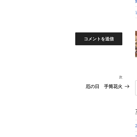
次
次
の
厄の日 手筒花火
投
稿