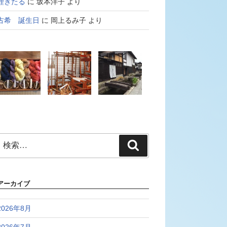
鯉きたる
に
坂本洋子
より
古希 誕生日
に
岡上るみ子
より
検
検
索:
索
アーカイブ
2026年8月