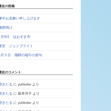
最近の投稿
暑中お見舞い申し上げます
梅雨明け
7月9日 ほおずき市
夏至 ジュンブライト
6月５日 飛騨の端午の節句
最近のコメント
鯉きたる
に
yuhkobo
より
鯉きたる
に
坂本洋子
より
鯉きたる
に
yuhkobo
より