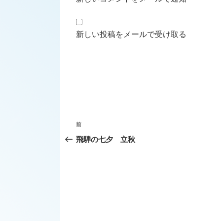
新しい投稿をメールで受け取る
投
前
前
稿
の
飛騨の七夕 立秋
ナ
投
ビ
稿
ゲ
ー
シ
ョ
ン