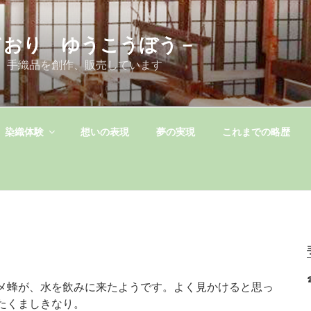
ており ゆうこうぼう－
 手織品を創作、販売しています
染織体験
想いの表現
夢の実現
これまでの略歴
メ蜂が、水を飲みに来たようです。よく見かけると思っ
たくましきなり。