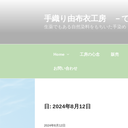
コ
ン
手織り由布衣工房 －
テ
ン
生薬でもある自然染料をもちいた手染め
ツ
へ
ス
キ
Home
工房の心念
販売
ッ
プ
お問い合わせ
日:
2024年8月12日
投
2024年8月12日