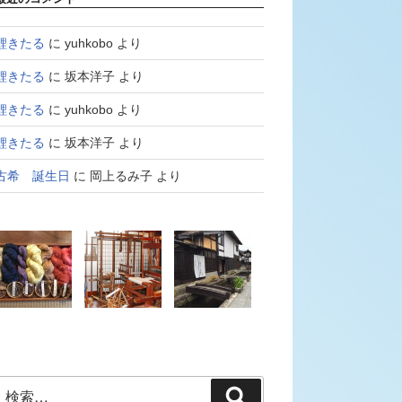
鯉きたる
に
yuhkobo
より
鯉きたる
に
坂本洋子
より
鯉きたる
に
yuhkobo
より
鯉きたる
に
坂本洋子
より
古希 誕生日
に
岡上るみ子
より
検
検