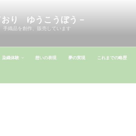
ており ゆうこうぼう－
 手織品を創作、販売しています
染織体験
想いの表現
夢の実現
これまでの略歴