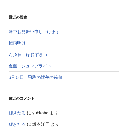
最近の投稿
暑中お見舞い申し上げます
梅雨明け
7月9日 ほおずき市
夏至 ジュンブライト
6月５日 飛騨の端午の節句
最近のコメント
鯉きたる
に
yuhkobo
より
鯉きたる
に
坂本洋子
より