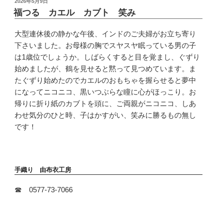
投
2026年5月9日
稿
福つる カエル カブト 笑み
日:
大型連休後の静かな午後、インドのご夫婦がお立ち寄り
下さいました。お母様の胸でスヤスヤ眠っている男の子
は1歳位でしょうか。しばらくすると目を覚まし、ぐずり
始めましたが、鶴を見せると黙って見つめています。ま
たぐずり始めたのでカエルのおもちゃを握らせると夢中
になってニコニコ、黒いつぶらな瞳に心がほっこり。お
帰りに折り紙のカブトを頭に、ご両親がニコニコ、しあ
わせ気分のひと時、子はかすがい、笑みに勝るもの無し
です！
手織り 由布衣工房
☎ 0577-73-7066