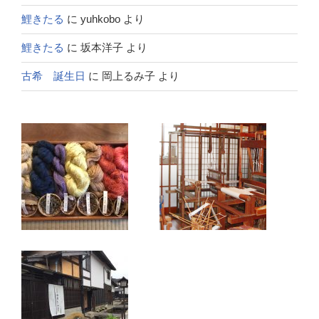
鯉きたる
に
yuhkobo
より
鯉きたる
に
坂本洋子
より
古希 誕生日
に
岡上るみ子
より