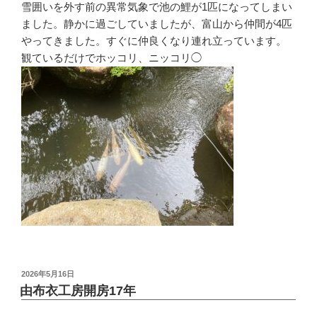
雪囲いを外す前の異常気象で池の鯉が1匹になってしまい
ました。静かに過ごしていましたが、富山から仲間が4匹
やってきました。すぐに仲良くなり連れ立っています。
観ているだけでホッコリ、ニッコリ◯
投
2026年5月16日
稿
由布衣工房開房17年
日: