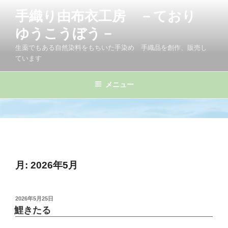
コ
手織り由布衣工房 －ており
ン
テ
ゆうこうぼう－
ン
生薬でもある自然染料をもちいた手染め 手織品を創作、販売し
ツ
ています
へ
ス
メニュー
キ
ッ
プ
月:
2026年5月
投
2026年5月25日
稿
鯉きたる
日: