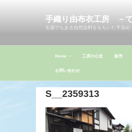
コ
ン
手織り由布衣工房 －
テ
ン
生薬でもある自然染料をもちいた手染め
ツ
へ
ス
キ
Home
工房の心念
販売
ッ
プ
お問い合わせ
S__2359313