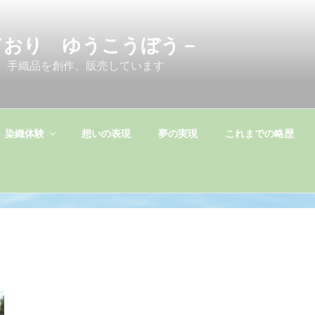
ており ゆうこうぼう－
 手織品を創作、販売しています
染織体験
想いの表現
夢の実現
これまでの略歴