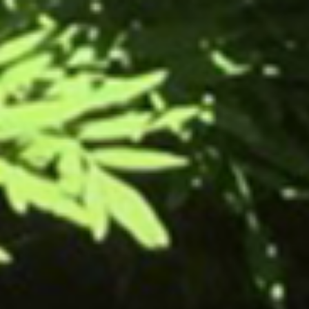
コ
ン
テ
ン
ツ
へ
ス
キ
ッ
プ