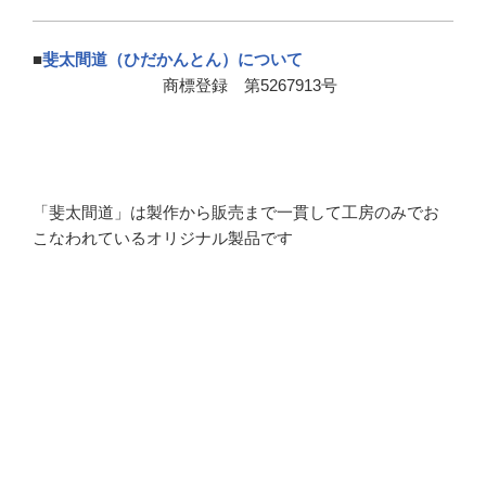
■
斐太間道（ひだかんとん）について
商標登録 第5267913号
「斐太間道」は製作から販売まで一貫して工房のみでお
こなわれているオリジナル製品です
間道（かんとん）とは縞（しま）をあらわします
■
アクセス
●
手織り 由布衣工房
〒509-4234 岐阜県飛騨市古川町壱之町5-12