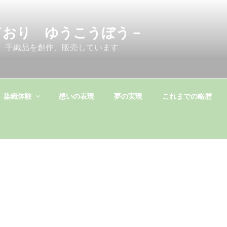
ており ゆうこうぼう－
 手織品を創作、販売しています
染織体験
想いの表現
夢の実現
これまでの略歴