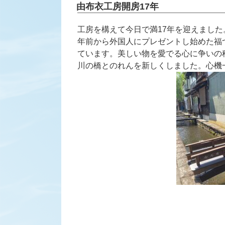
稿
由布衣工房開房17年
日:
工房を構えて今日で満17年を迎えました
年前から外国人にプレゼントし始めた福
ています。美しい物を愛でる心に争いの
川の橋とのれんを新しくしました。心機