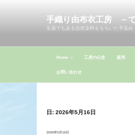
コ
ン
手織り由布衣工房 －
テ
ン
生薬でもある自然染料をもちいた手染め
ツ
へ
ス
キ
Home
工房の心念
販売
ッ
プ
お問い合わせ
日:
2026年5月16日
投
2026年5月16日