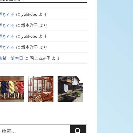
鯉きたる
に
yuhkobo
より
鯉きたる
に
坂本洋子
より
鯉きたる
に
yuhkobo
より
鯉きたる
に
坂本洋子
より
古希 誕生日
に
岡上るみ子
より
検
検