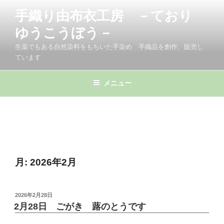
コ
手織り由布衣工房 －ており
ン
テ
ゆうこうぼう－
ン
生薬でもある自然染料をもちいた手染め 手織品を創作、販売し
ツ
ています
へ
ス
メニュー
キ
ッ
プ
月:
2026年2月
投
2026年2月28日
稿
2月28日 ごがき 蕗のとうです
日: