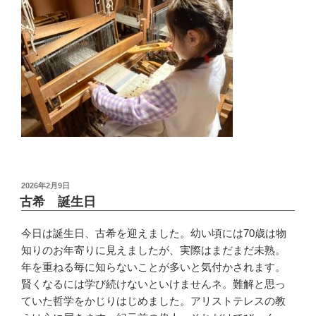
投
2026年2月9日
稿
古希 誕生日
日:
今日は誕生日、古希を迎えました。幼い頃には70歳は物
知りのお年寄りに見えましたが、実際はまだまだ未熟。
年を重ねる毎に知らないことが多いと気付かされます。
賢くなるには学び続けないといけませんネ。難解と思っ
ていた哲学をかじりはじめました。アリストテレスの教