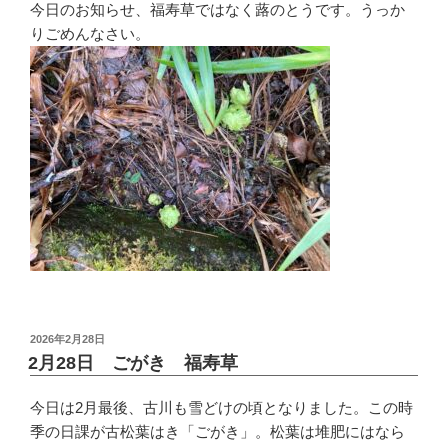
今日のお知らせ、福寿草ではなく蕗のとうです。うっか
りごめんなさい。
投
2026年2月28日
稿
2月28日 ごがき 福寿草
日:
今日は2月最後、古川も雪どけの頃となりました。この時
季の日課が古松葉はき「ごがき」。松葉は堆肥にはなら