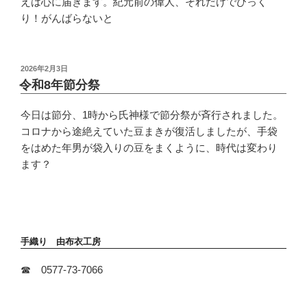
えは心に届きます。紀元前の偉人、それだけでびっく
り！がんばらないと
投
2026年2月3日
稿
令和8年節分祭
日:
今日は節分、1時から氏神様で節分祭が斉行されました。
コロナから途絶えていた豆まきが復活しましたが、手袋
をはめた年男が袋入りの豆をまくように、時代は変わり
ます？
手織り 由布衣工房
☎ 0577-73-7066