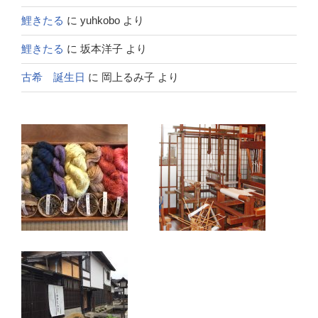
鯉きたる
に
yuhkobo
より
鯉きたる
に
坂本洋子
より
古希 誕生日
に
岡上るみ子
より