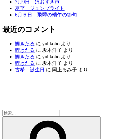
7月9日 ほおずき市
夏至 ジュンブライト
6月５日 飛騨の端午の節句
最近のコメント
鯉きたる
に
yuhkobo
より
鯉きたる
に
坂本洋子
より
鯉きたる
に
yuhkobo
より
鯉きたる
に
坂本洋子
より
古希 誕生日
に
岡上るみ子
より
検
索:
検
索