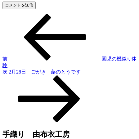
前
投
の
稿
投
稿
ナ
ビ
ゲ
前
園児の機織り体
験
ー
次
次
2月28日 ごがき 蕗のとうです
シ
の
投
ョ
稿
ン
手織り 由布衣工房