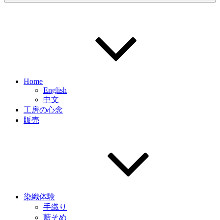
Home
English
中文
工房の心念
販売
染織体験
手織り
藍そめ