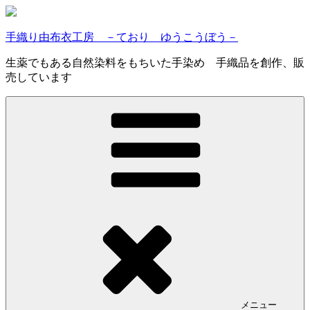
コ
ン
手織り由布衣工房 －ており ゆうこうぼう－
テ
ン
生薬でもある自然染料をもちいた手染め 手織品を創作、販
ツ
売しています
へ
ス
キ
ッ
プ
メニュー