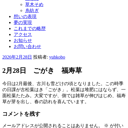
草木そめ
糸紡ぎ
想いの表現
夢の実現
これまでの略歴
アクセス
お知らせ
お問い合わせ
投
2026年2月28日
投稿者:
yuhkobo
稿
日:
2月28日 ごがき 福寿草
今日は2月最後、古川も雪どけの頃となりました。この時季
の日課が古松葉はき「ごがき」。松葉は堆肥にはならず、一
面松葉たたみ。大変ですが、側では雑草が伸びはじめ、福寿
草が芽を出し、春の訪れを喜んでいます。
コメントを残す
メールアドレスが公開されることはありません。
※
が付い