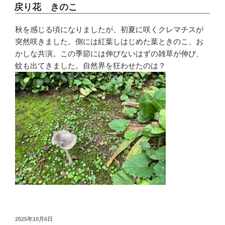
稿
戻り花 きのこ
日:
秋を感じる頃になりましたが、初夏に咲くクレマチスが
突然咲きました。側には紅葉しはじめた葉ときのこ、お
かしな共演。この季節には伸びないはずの雑草が伸び、
蚊も出てきました。自然界を狂わせたのは？
投
2025年10月6日