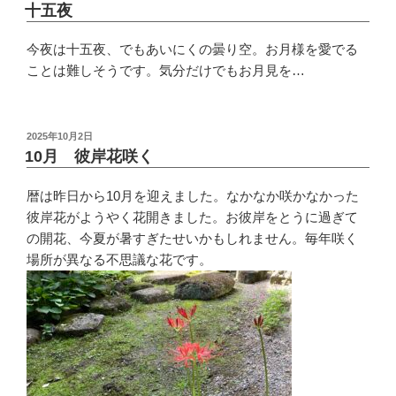
稿
十五夜
日:
今夜は十五夜、でもあいにくの曇り空。お月様を愛でる
ことは難しそうです。気分だけでもお月見を…
投
2025年10月2日
稿
10月 彼岸花咲く
日:
暦は昨日から10月を迎えました。なかなか咲かなかった
彼岸花がようやく花開きました。お彼岸をとうに過ぎて
の開花、今夏が暑すぎたせいかもしれません。毎年咲く
場所が異なる不思議な花です。