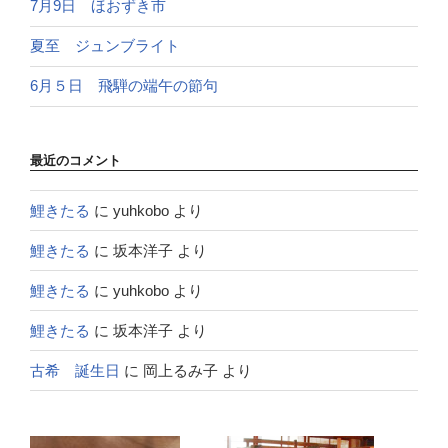
7月9日 ほおずき市
夏至 ジュンブライト
6月５日 飛騨の端午の節句
最近のコメント
鯉きたる
に
yuhkobo
より
鯉きたる
に
坂本洋子
より
鯉きたる
に
yuhkobo
より
鯉きたる
に
坂本洋子
より
古希 誕生日
に
岡上るみ子
より