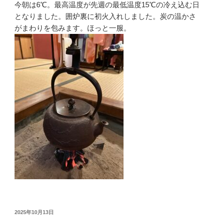
今朝は6℃。最高温度が先週の最低温度15℃の冷え込む日
となりました。囲炉裏に初火入れしました。炭の温かさ
がまわりを包みます。ほっと一服。
投
2025年10月13日