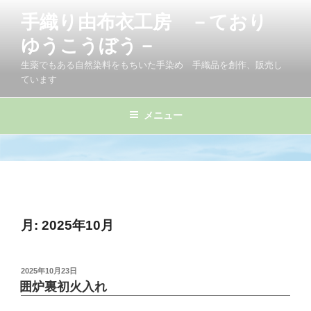
コ
手織り由布衣工房 －ており
ン
テ
ゆうこうぼう－
ン
生薬でもある自然染料をもちいた手染め 手織品を創作、販売し
ツ
ています
へ
ス
メニュー
キ
ッ
プ
月:
2025年10月
投
2025年10月23日
稿
囲炉裏初火入れ
日: