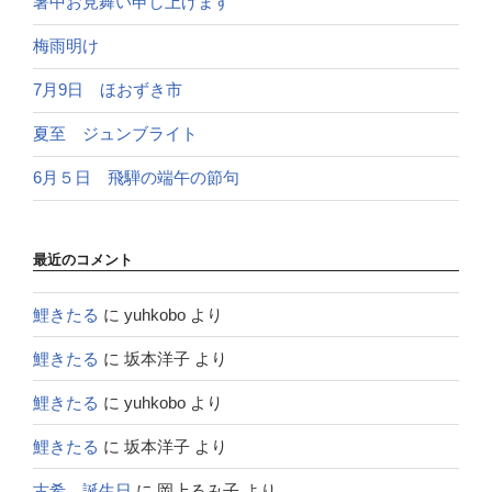
暑中お見舞い申し上げます
梅雨明け
7月9日 ほおずき市
夏至 ジュンブライト
6月５日 飛騨の端午の節句
最近のコメント
鯉きたる
に
yuhkobo
より
鯉きたる
に
坂本洋子
より
鯉きたる
に
yuhkobo
より
鯉きたる
に
坂本洋子
より
古希 誕生日
に
岡上るみ子
より