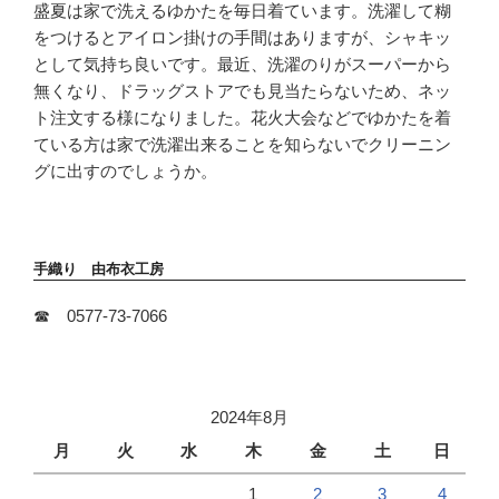
盛夏は家で洗えるゆかたを毎日着ています。洗濯して糊
をつけるとアイロン掛けの手間はありますが、シャキッ
として気持ち良いです。最近、洗濯のりがスーパーから
無くなり、ドラッグストアでも見当たらないため、ネッ
ト注文する様になりました。花火大会などでゆかたを着
ている方は家で洗濯出来ることを知らないでクリーニン
グに出すのでしょうか。
手織り 由布衣工房
☎ 0577-73-7066
2024年8月
月
火
水
木
金
土
日
1
2
3
4