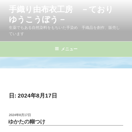
コ
手織り由布衣工房 －ており
ン
テ
ゆうこうぼう－
ン
生薬でもある自然染料をもちいた手染め 手織品を創作、販売し
ツ
ています
へ
ス
メニュー
キ
ッ
プ
日:
2024年8月17日
投
2024年8月17日
稿
ゆかたの糊つけ
日: