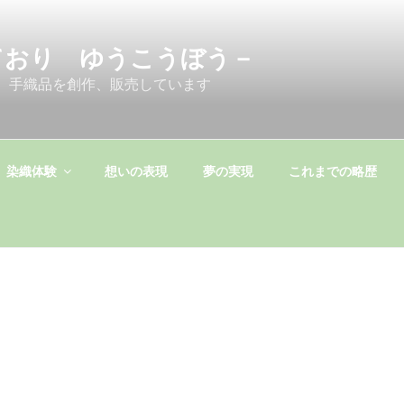
ており ゆうこうぼう－
 手織品を創作、販売しています
染織体験
想いの表現
夢の実現
これまでの略歴