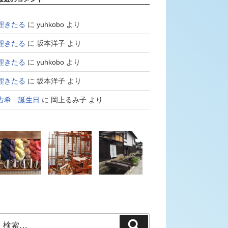
鯉きたる
に
yuhkobo
より
鯉きたる
に
坂本洋子
より
鯉きたる
に
yuhkobo
より
鯉きたる
に
坂本洋子
より
古希 誕生日
に
岡上るみ子
より
検
検