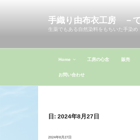
コ
ン
手織り由布衣工房 －
テ
ン
生薬でもある自然染料をもちいた手染め
ツ
へ
ス
キ
Home
工房の心念
販売
ッ
プ
お問い合わせ
日:
2024年8月27日
投
2024年8月27日