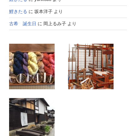
鯉きたる
に
坂本洋子
より
古希 誕生日
に
岡上るみ子
より