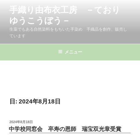
コ
手織り由布衣工房 －ており
ン
テ
ゆうこうぼう－
ン
生薬でもある自然染料をもちいた手染め 手織品を創作、販売し
ツ
ています
へ
ス
メニュー
キ
ッ
プ
日:
2024年8月18日
投
2024年8月18日
稿
中学校同窓会 卒寿の恩師 瑞宝双光章受賞
日: