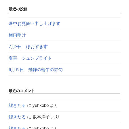
最近の投稿
暑中お見舞い申し上げます
梅雨明け
7月9日 ほおずき市
夏至 ジュンブライト
6月５日 飛騨の端午の節句
最近のコメント
鯉きたる
に
yuhkobo
より
鯉きたる
に
坂本洋子
より
鯉きたる
に
yuhkobo
より