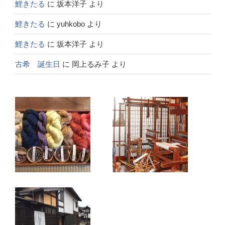
鯉きたる
に
坂本洋子
より
鯉きたる
に
yuhkobo
より
鯉きたる
に
坂本洋子
より
古希 誕生日
に
岡上るみ子
より