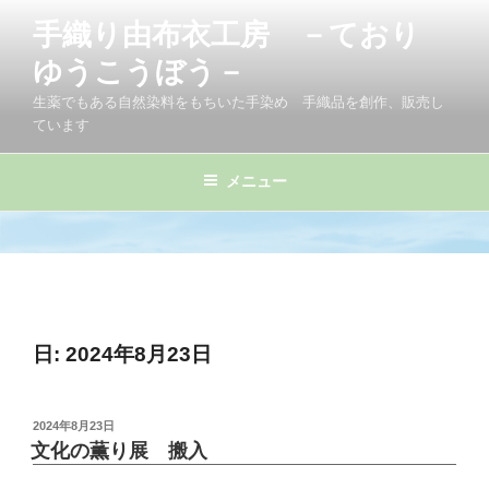
コ
手織り由布衣工房 －ており
ン
テ
ゆうこうぼう－
ン
生薬でもある自然染料をもちいた手染め 手織品を創作、販売し
ツ
ています
へ
ス
メニュー
キ
ッ
プ
日:
2024年8月23日
投
2024年8月23日
稿
文化の薫り展 搬入
日: