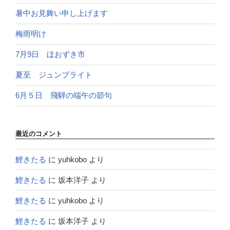
暑中お見舞い申し上げます
梅雨明け
7月9日 ほおずき市
夏至 ジュンブライト
6月５日 飛騨の端午の節句
最近のコメント
鯉きたる
に
yuhkobo
より
鯉きたる
に
坂本洋子
より
鯉きたる
に
yuhkobo
より
鯉きたる
に
坂本洋子
より