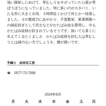
強い陽射しにめげて、草むしりをサボっていたら庭が草
ぼうぼうになっていました。特に多いのがカタバミ、い
たる所に大きく出現、３時間近くかけて何とか一段落し
ました。その繁殖力にあやかり、子孫繁栄、家運興隆へ
の縁起担ぎとして武士などがかたばみ紋を愛用し、今も
かたばみ紋様が好まれているそうです。抜いても直ぐに
生えてくるたくましさ、かたばみ紋様を好む人は草むし
りとは縁のない方でしょうネ。腰が痛いです。
手織り 由布衣工房
☎ 0577-73-7066
2024年8月
月
火
水
木
金
土
日