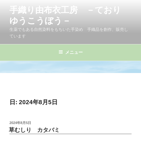
コ
手織り由布衣工房 －ており
ン
テ
ゆうこうぼう－
ン
生薬でもある自然染料をもちいた手染め 手織品を創作、販売し
ツ
ています
へ
ス
メニュー
キ
ッ
プ
日:
2024年8月5日
投
2024年8月5日
稿
草むしり カタバミ
日: