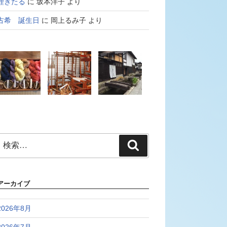
鯉きたる
に
坂本洋子
より
古希 誕生日
に
岡上るみ子
より
検
検
索:
索
アーカイブ
2026年8月