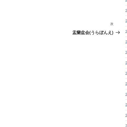
次
次
の
盂蘭盆会(うらぼんえ)
投
稿