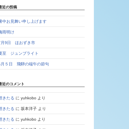
最近の投稿
暑中お見舞い申し上げます
梅雨明け
7月9日 ほおずき市
夏至 ジュンブライト
6月５日 飛騨の端午の節句
最近のコメント
鯉きたる
に
yuhkobo
より
鯉きたる
に
坂本洋子
より
鯉きたる
に
yuhkobo
より