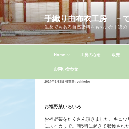
コ
ン
手織り由布衣工房 －
テ
ン
生薬でもある自然染料をもちいた手染め
ツ
へ
ス
キ
Home
工房の心念
販売
ッ
プ
お問い合わせ
投
2024年8月3日
投稿者:
yuhkobo
稿
日:
お福野菜いろいろ
お福野菜をたくさん頂きました。キュウ
にスイカまで。朝5時に起きて収穫され