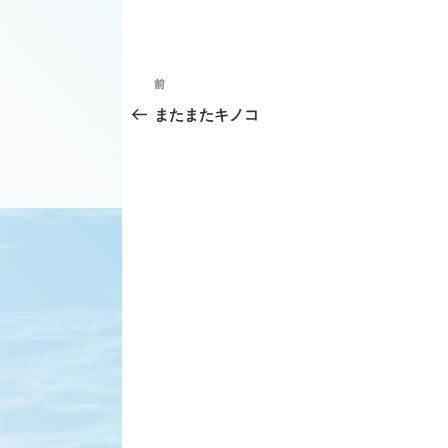
投
前
前
稿
の
またまたキノコ
ナ
投
ビ
稿
ゲ
ー
シ
ョ
ン