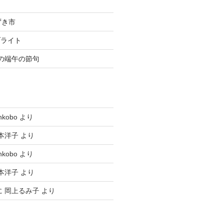
ずき市
ブライト
の端午の節句
hkobo
より
本洋子
より
hkobo
より
本洋子
より
に
岡上るみ子
より