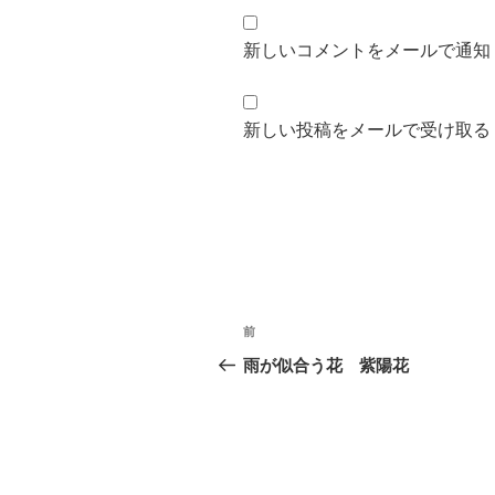
新しいコメントをメールで通知
新しい投稿をメールで受け取る
投
前
前
稿
の
雨が似合う花 紫陽花
投
ナ
稿
ビ
ゲ