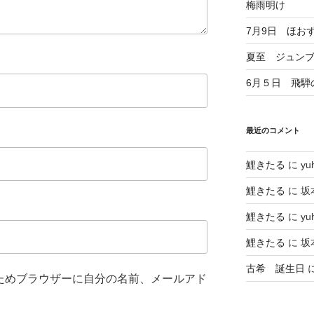
梅雨明け
7月9日 ほお
夏至 ジュン
6月５日 飛騨
最近のコメント
鯉きたる
に
yu
鯉きたる
に
坂
鯉きたる
に
yu
鯉きたる
に
坂
古希 誕生日
ためブラウザーに自分の名前、メールアド