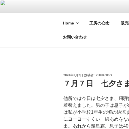
コ
ン
テ
手織り由布衣
Home
工房の心念
販売
ン
生薬でもある自然染料をもちい
ツ
お問い合わせ
へ
ス
キ
ッ
プ
投
2024年7月7日
投稿者:
YUHKOBO
稿
７月７日 七夕さ
日:
他所では今日は七夕さま、飛騨
着替えました。男の子は息子が
は私が小学校1年生の頃の納涼
にヨーヨーすくい、綿あめをな
出。あれから幾星霜、息子は4