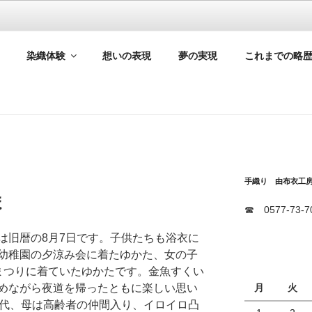
工房 －ており ゆうこう
染織体験
想いの表現
夢の実現
これまでの略
た手染め 手織品を創作、販売しています
手織り 由布衣工
ま
☎ 0577-73-7
は旧暦の8月7日です。子供たちも浴衣に
幼稚園の夕涼み会に着たゆかた、女の子
まつりに着ていたゆかたです。金魚すくい
月
火
めながら夜道を帰ったともに楽しい思い
0代、母は高齢者の仲間入り、イロイロ凸