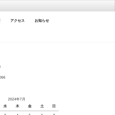
ぼう－
歴
アクセス
お知らせ
房
066
2024年7月
水
木
金
土
日