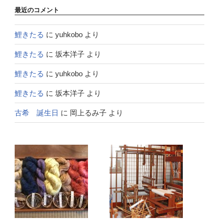
最近のコメント
鯉きたる
に
yuhkobo
より
鯉きたる
に
坂本洋子
より
鯉きたる
に
yuhkobo
より
鯉きたる
に
坂本洋子
より
古希 誕生日
に
岡上るみ子
より