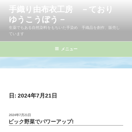
コ
手織り由布衣工房 －ており
ン
テ
ゆうこうぼう－
ン
生薬でもある自然染料をもちいた手染め 手織品を創作、販売し
ツ
ています
へ
ス
メニュー
キ
ッ
プ
日:
2024年7月21日
投
2024年7月21日
稿
ビック野菜でパワーアップ!
日: