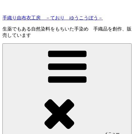
コ
ン
手織り由布衣工房 －ており ゆうこうぼう－
テ
ン
生薬でもある自然染料をもちいた手染め 手織品を創作、販
ツ
売しています
へ
ス
キ
ッ
プ
メニュー