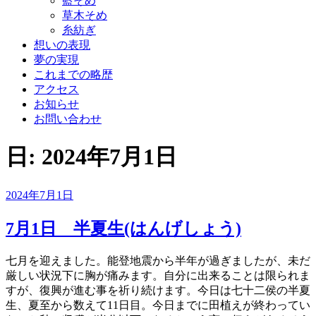
藍そめ
草木そめ
糸紡ぎ
想いの表現
夢の実現
これまでの略歴
アクセス
お知らせ
お問い合わせ
日:
2024年7月1日
投
2024年7月1日
稿
日:
7月1日 半夏生(はんげしょう)
七月を迎えました。能登地震から半年が過ぎましたが、未だ
厳しい状況下に胸が痛みます。自分に出来ることは限られま
すが、復興が進む事を祈り続けます。今日は七十二侯の半夏
生、夏至から数えて11日目。今日までに田植えが終わってい