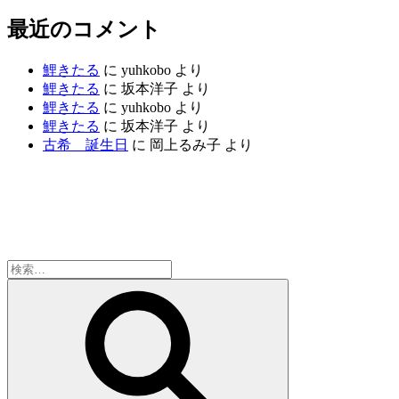
最近のコメント
鯉きたる
に
yuhkobo
より
鯉きたる
に
坂本洋子
より
鯉きたる
に
yuhkobo
より
鯉きたる
に
坂本洋子
より
古希 誕生日
に
岡上るみ子
より
検
索:
検
索