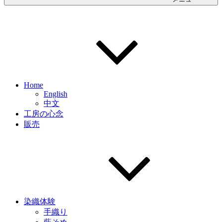
Home
English
中文
工房の心念
販売
染織体験
手織り