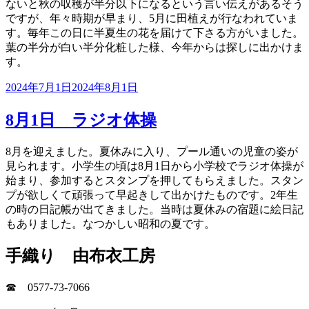
ないと秋の収穫が半分以下になるという言い伝えがあるそう
ですが、年々時期が早まり、5月に田植えが行なわれていま
す。毎年この日に半夏生の花を届けて下さる方がいました。
葉の半分が白い半分化粧した様、今年からは探しに出かけま
す。
投
2024年7月1日
2024年8月1日
稿
日:
8月1日 ラジオ体操
8月を迎えました。夏休みに入り、プール通いの児童の姿が
見られます。小学生の頃は8月1日から小学校でラジオ体操が
始まり、参加するとスタンプを押してもらえました。スタン
プが欲しくて頑張って早起きして出かけたものです。2年生
の時の日記帳が出てきました。当時は夏休みの宿題に絵日記
もありました。なつかしい昭和の夏です。
手織り 由布衣工房
☎ 0577-73-7066