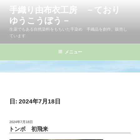
コ
手織り由布衣工房 －ており
ン
テ
ゆうこうぼう－
ン
生薬でもある自然染料をもちいた手染め 手織品を創作、販売し
ツ
ています
へ
ス
メニュー
キ
ッ
プ
日:
2024年7月18日
投
2024年7月18日
稿
トンボ 初飛来
日: