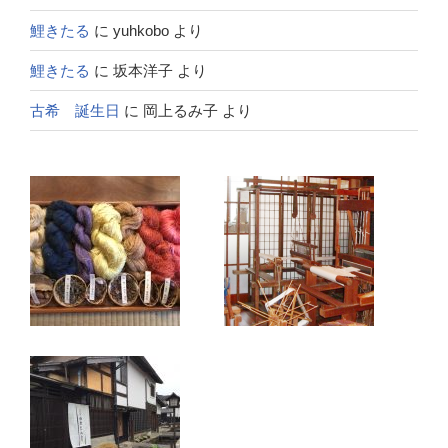
鯉きたる
に
yuhkobo
より
鯉きたる
に
坂本洋子
より
古希 誕生日
に
岡上るみ子
より