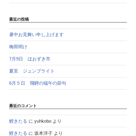
最近の投稿
暑中お見舞い申し上げます
梅雨明け
7月9日 ほおずき市
夏至 ジュンブライト
6月５日 飛騨の端午の節句
最近のコメント
鯉きたる
に
yuhkobo
より
鯉きたる
に
坂本洋子
より