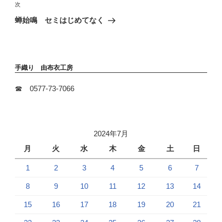
稿
次
次
ゲ
の
ー
蝉始鳴 セミはじめてなく
投
シ
稿
ョ
ン
手織り 由布衣工房
☎ 0577-73-7066
2024年7月
月
火
水
木
金
土
日
1
2
3
4
5
6
7
8
9
10
11
12
13
14
15
16
17
18
19
20
21