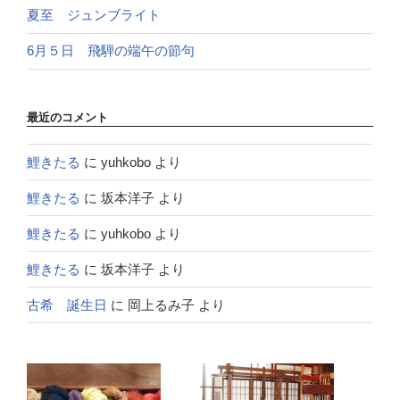
夏至 ジュンブライト
6月５日 飛騨の端午の節句
最近のコメント
鯉きたる
に
yuhkobo
より
鯉きたる
に
坂本洋子
より
鯉きたる
に
yuhkobo
より
鯉きたる
に
坂本洋子
より
古希 誕生日
に
岡上るみ子
より