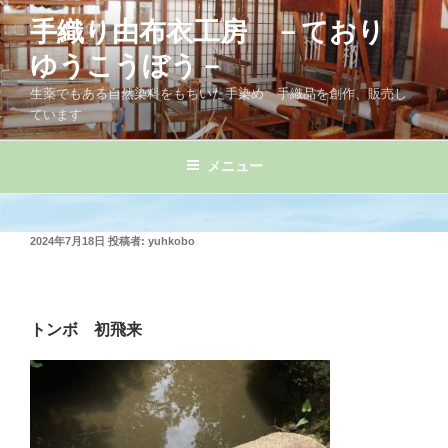
コ
手織り由布衣工房 －ており
ン
テ
ゆうこうぼう－
ン
生薬でもある自然染料をもちいた手染め 手織品を創作、販売し
ツ
ています
へ
ス
メニュー
キ
ッ
プ
投
2024年7月18日
投稿者:
yuhkobo
稿
日:
トンボ 初飛来