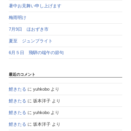
暑中お見舞い申し上げます
梅雨明け
7月9日 ほおずき市
夏至 ジュンブライト
6月５日 飛騨の端午の節句
最近のコメント
鯉きたる
に
yuhkobo
より
鯉きたる
に
坂本洋子
より
鯉きたる
に
yuhkobo
より
鯉きたる
に
坂本洋子
より