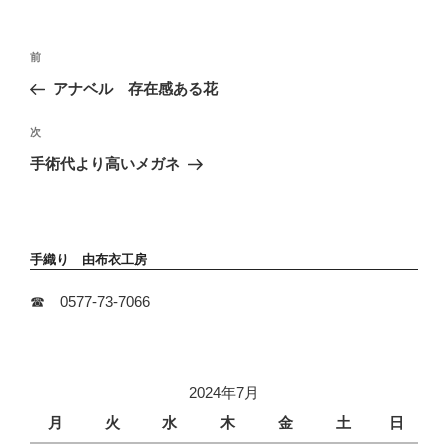
投
前
前
稿
の
アナベル 存在感ある花
ナ
投
ビ
稿
次
次
ゲ
の
ー
手術代より高いメガネ
投
シ
稿
ョ
ン
手織り 由布衣工房
☎ 0577-73-7066
2024年7月
月
火
水
木
金
土
日