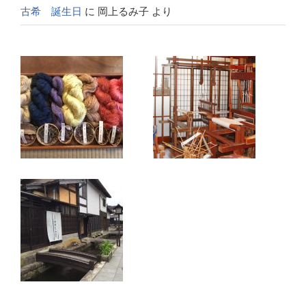
古希 誕生日
に
岡上るみ子
より