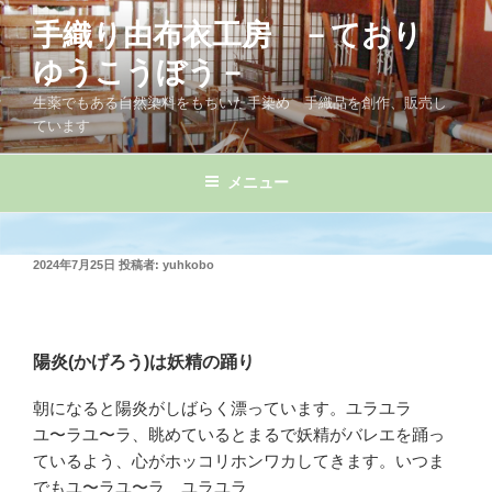
コ
手織り由布衣工房 －ており
ン
テ
ゆうこうぼう－
ン
生薬でもある自然染料をもちいた手染め 手織品を創作、販売し
ツ
ています
へ
ス
メニュー
キ
ッ
プ
投
2024年7月25日
投稿者:
yuhkobo
稿
日:
陽炎(かげろう)は妖精の踊り
朝になると陽炎がしばらく漂っています。ユラユラ
ユ〜ラユ〜ラ、眺めているとまるで妖精がバレエを踊っ
ているよう、心がホッコリホンワカしてきます。いつま
でもユ〜ラユ〜ラ ユラユラ