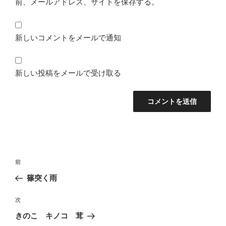
前、メールアドレス、サイトを保存する。
新しいコメントをメールで通知
新しい投稿をメールで受け取る
投
前
前
稿
の
篠突く雨
ナ
投
ビ
稿
次
次
ゲ
の
ー
きのこ キノコ 茸
投