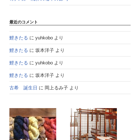
最近のコメント
鯉きたる
に
yuhkobo
より
鯉きたる
に
坂本洋子
より
鯉きたる
に
yuhkobo
より
鯉きたる
に
坂本洋子
より
古希 誕生日
に
岡上るみ子
より