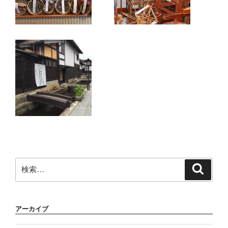
検
検
索
索:
アーカイブ