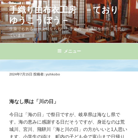
コ
手織り由布衣工房 －ており
ン
テ
ゆうこうぼう－
ン
生薬でもある自然染料をもちいた手染め 手織品を創作、販売し
ツ
ています
へ
ス
メニュー
キ
ッ
プ
投
2024年7月15日
投稿者:
yuhkobo
稿
日:
海なし県は「川の日」
今日は「海の日」で祭日ですが、岐阜県は海なし県で
す。海の恵みに感謝する日だそうですが、身近なのは荒
城川、宮川、飛騨川「海と川の日」の方がいいと1人思い
ます。小学生の頃は、町内の子ども会で富山まで日帰り