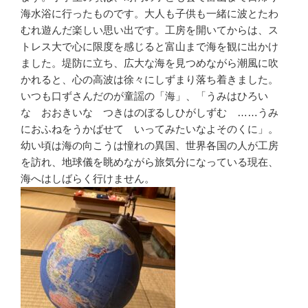
海水浴に行ったものです。大人も子供も一緒に波とたわ
むれ遊んだ楽しい思い出です。工房を開いてからは、ス
トレス大で心に限度を感じると富山まで海を観に出かけ
ました。堤防に立ち、広大な海を見つめながら潮風に吹
かれると、心の高波は徐々にしずまり落ち着きました。
いつも口ずさんだのが童謡の「海」、「うみはひろい
な おおきいな つきはのぼるしひがしずむ ……うみ
におふねをうかばせて いってみたいなよそのくに」。
幼い頃は海の向こうは憧れの異国、世界各国の人が工房
を訪れ、地球儀を眺めながら旅気分になっている現在、
海へはしばらく行けません。