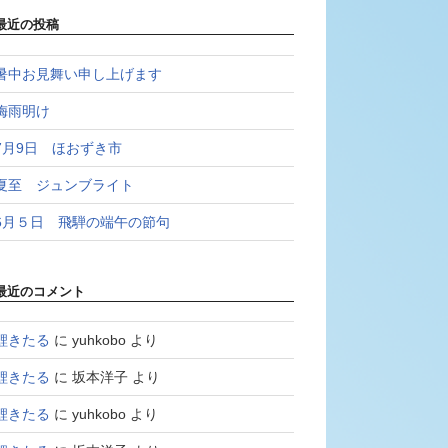
最近の投稿
暑中お見舞い申し上げます
梅雨明け
7月9日 ほおずき市
夏至 ジュンブライト
6月５日 飛騨の端午の節句
最近のコメント
鯉きたる
に
yuhkobo
より
鯉きたる
に
坂本洋子
より
鯉きたる
に
yuhkobo
より