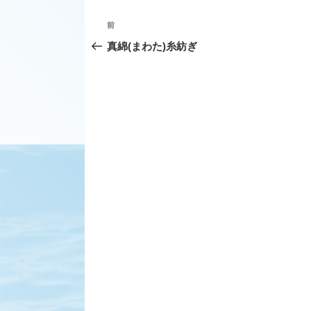
投
前
前
稿
の
真綿(まわた)糸紡ぎ
ナ
投
ビ
稿
ゲ
ー
シ
ョ
ン