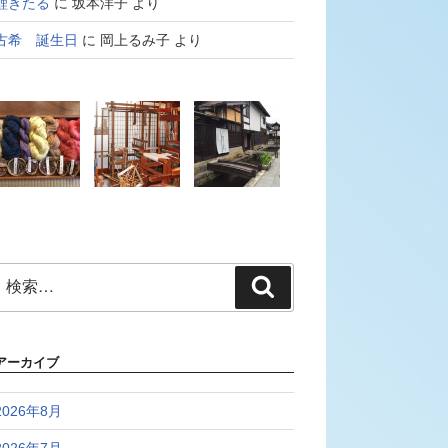
鯉きたる
に
坂本洋子
より
古希 誕生日
に
岡上るみ子
より
検
検
索:
索
アーカイブ
2026年8月