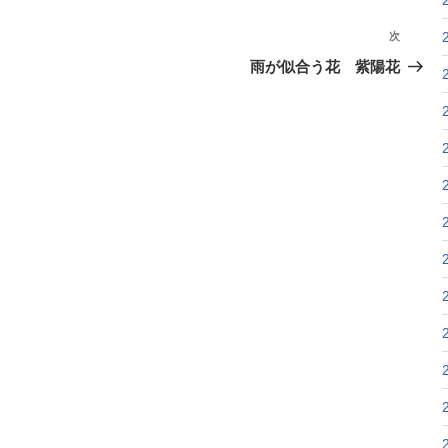
次
次
の
雨が似合う花 紫陽花
投
稿