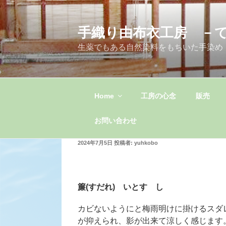
コ
ン
手織り由布衣工房 －
テ
ン
生薬でもある自然染料をもちいた手染め
ツ
へ
ス
キ
Home
工房の心念
販売
ッ
プ
お問い合わせ
投
2024年7月5日
投稿者:
yuhkobo
稿
日:
簾(すだれ) いとすゞし
カビないようにと梅雨明けに掛けるスダ
が抑えられ、影が出来て涼しく感じます