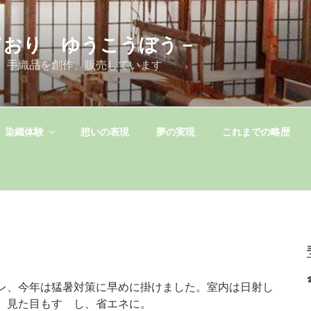
ており ゆうこうぼう－
 手織品を創作、販売しています
染織体験
想いの表現
夢の実現
これまでの略歴
レ、今年は猛暑対策に早めに掛けました。室内は日射し
。見た目もすゞし、省エネに。