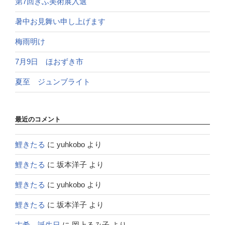
第7回ぎふ美術展入選
暑中お見舞い申し上げます
梅雨明け
7月9日 ほおずき市
夏至 ジュンブライト
最近のコメント
鯉きたる
に
yuhkobo
より
鯉きたる
に
坂本洋子
より
鯉きたる
に
yuhkobo
より
鯉きたる
に
坂本洋子
より
古希 誕生日
に
岡上るみ子
より