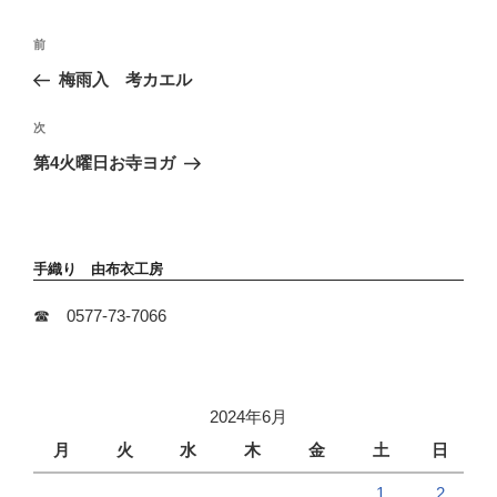
投
前
前
稿
の
梅雨入 考カエル
ナ
投
ビ
稿
次
次
ゲ
の
ー
第4火曜日お寺ヨガ
投
シ
稿
ョ
ン
手織り 由布衣工房
☎ 0577-73-7066
2024年6月
月
火
水
木
金
土
日
1
2