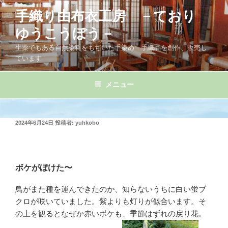
コ
手織り由布衣工房 －ており
ン
テ
ゆうこうぼう－
ン
生薬でもある自然染料をもちいた手染め 手織品を創作、販売し
ツ
ています
へ
ス
メニュー
キ
ッ
プ
投
2024年6月24日
投稿者:
yuhkobo
稿
日:
ボケがぼけた〜
鳥がまた種を運んできたのか、知らないうちに白い蛍ブ
クロが咲いていました。紫よりも灯りが似合います。そ
の上を観るとなぜか赤いボケも、季節はずれの戻り花。