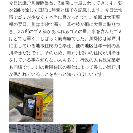
今日は瀬戸川掃除当番、3週間に一度まわってきます。朝
夕2回掃除して日記に時間と様子を記載します。今日は快
晴でゴミが少なくて本当に良かったです。前回は大雨警
報の翌日、川は土砂で濁り、草や枝が柵に大量に貼りつ
き、2カ所のゴミ箱があふれるゴミの量。水を含んだゴミ
はとても重く、しばらく筋肉痛でした。川掃除は瀬戸川
に面している地域住民のご奉仕、他の地区は年一回の宮
川掃除だけです。そのため、瀬戸川沿いの住民が川掃除
をしている事を知らない人も多く、行政の人も観光業者
も同様です。川の近隣住民の奉仕によって美しい瀬戸川
が保たれていることをもっと知ってほしいです。