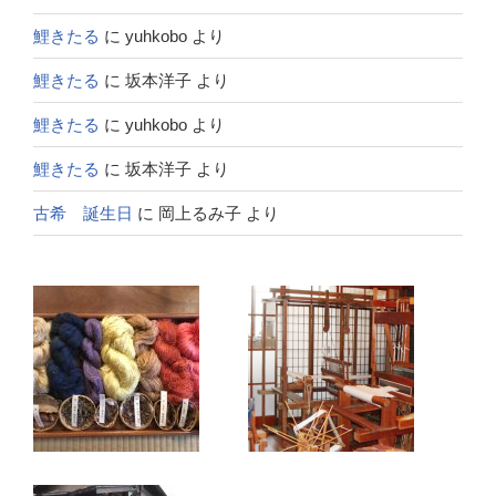
鯉きたる
に
yuhkobo
より
鯉きたる
に
坂本洋子
より
鯉きたる
に
yuhkobo
より
鯉きたる
に
坂本洋子
より
古希 誕生日
に
岡上るみ子
より