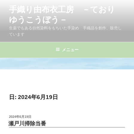
コ
手織り由布衣工房 －ており
ン
テ
ゆうこうぼう－
ン
生薬でもある自然染料をもちいた手染め 手織品を創作、販売し
ツ
ています
へ
ス
メニュー
キ
ッ
プ
日:
2024年6月19日
投
2024年6月19日
稿
瀬戸川掃除当番
日: