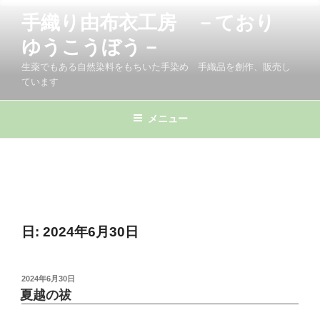
コ
手織り由布衣工房 －ており
ン
テ
ゆうこうぼう－
ン
生薬でもある自然染料をもちいた手染め 手織品を創作、販売し
ツ
ています
へ
ス
メニュー
キ
ッ
プ
日:
2024年6月30日
投
2024年6月30日
稿
夏越の祓
日: