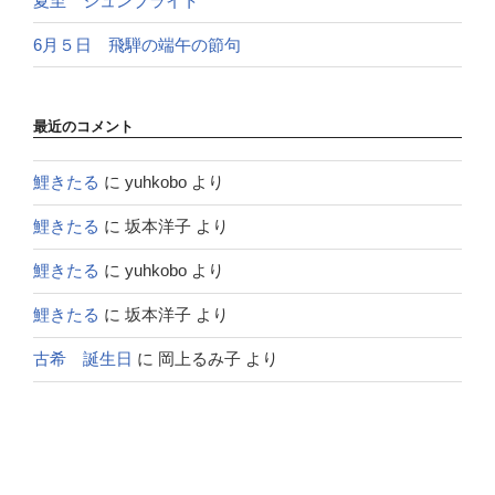
夏至 ジュンブライト
6月５日 飛騨の端午の節句
最近のコメント
鯉きたる
に
yuhkobo
より
鯉きたる
に
坂本洋子
より
鯉きたる
に
yuhkobo
より
鯉きたる
に
坂本洋子
より
古希 誕生日
に
岡上るみ子
より