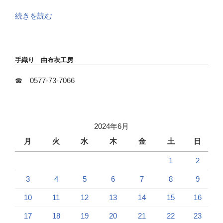
“夏
続きを読む
越
の
祓”
手織り 由布衣工房
の
☎ 0577-73-7066
2024年6月
月
火
水
木
金
土
日
1
2
3
4
5
6
7
8
9
10
11
12
13
14
15
16
17
18
19
20
21
22
23