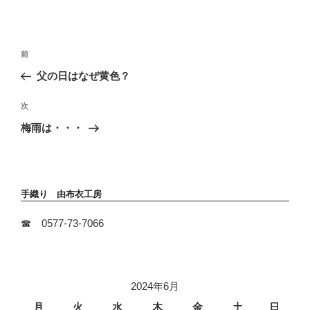
投
前
前
稿
の
父の日はなぜ黄色？
ナ
投
ビ
稿
次
次
ゲ
の
ー
梅雨は・・・
投
シ
稿
ョ
ン
手織り 由布衣工房
☎ 0577-73-7066
2024年6月
月
火
水
木
金
土
日