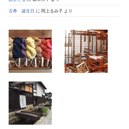
古希 誕生日
に
岡上るみ子
より