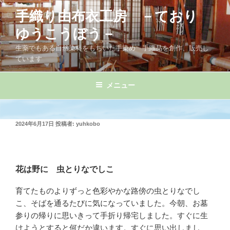
コ
手織り由布衣工房 －ており
ン
テ
ゆうこうぼう－
ン
生薬でもある自然染料をもちいた手染め 手織品を創作、販売し
ツ
ています
へ
ス
メニュー
キ
ッ
プ
投
2024年6月17日
投稿者:
yuhkobo
稿
日:
花は野に 虫とりなでしこ
育てたものよりずっと色彩やかな路傍の虫とりなでし
こ、そばを通るたびに気になっていました。今朝、お墓
参りの帰りに思いきって手折り帰宅しました。すぐに生
けようとすると何だか違います。すぐに思い出しまし