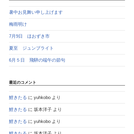
暑中お見舞い申し上げます
梅雨明け
7月9日 ほおずき市
夏至 ジュンブライト
6月５日 飛騨の端午の節句
最近のコメント
鯉きたる
に
yuhkobo
より
鯉きたる
に
坂本洋子
より
鯉きたる
に
yuhkobo
より
鯉きたる
に
坂本洋子
より