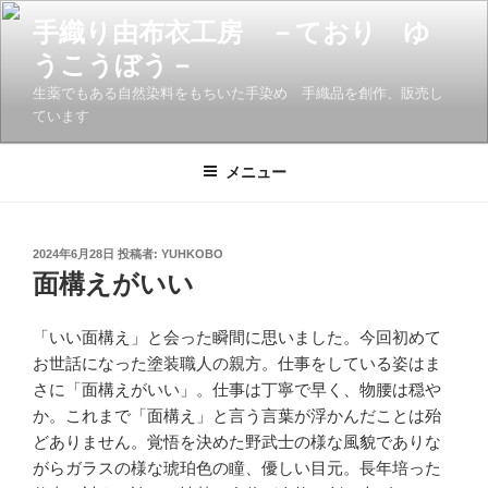
コ
手織り由布衣工房 －ており ゆ
ン
うこうぼう－
テ
ン
生薬でもある自然染料をもちいた手染め 手織品を創作、販売し
ツ
ています
へ
ス
メニュー
キ
ッ
プ
投
2024年6月28日
投稿者:
YUHKOBO
稿
面構えがいい
日:
「いい面構え」と会った瞬間に思いました。今回初めて
お世話になった塗装職人の親方。仕事をしている姿はま
さに「面構えがいい」。仕事は丁寧で早く、物腰は穏や
か。これまで「面構え」と言う言葉が浮かんだことは殆
どありません。覚悟を決めた野武士の様な風貌でありな
がらガラスの様な琥珀色の瞳、優しい目元。長年培った