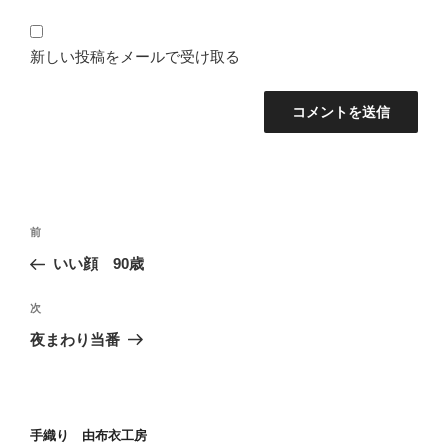
新しい投稿をメールで受け取る
投
前
前
稿
の
いい顔 90歳
ナ
投
ビ
稿
次
次
ゲ
の
夜まわり当番
投
ー
稿
シ
ョ
手織り 由布衣工房
ン