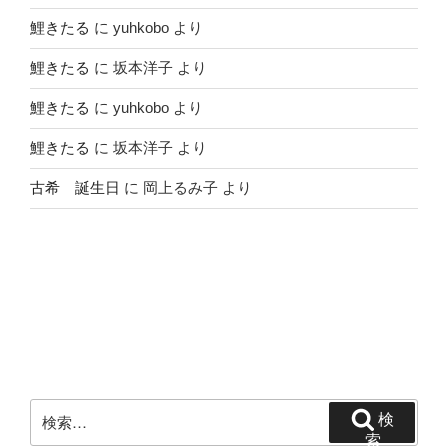
鯉きたる
に
yuhkobo
より
鯉きたる
に
坂本洋子
より
鯉きたる
に
yuhkobo
より
鯉きたる
に
坂本洋子
より
古希 誕生日
に
岡上るみ子
より
検
検
索:
索