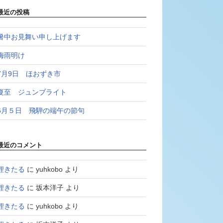
最近の投稿
暑中お見舞い申し上げます
梅雨明け
7月9日 ほおずき市
夏至 ジュンブライト
6月５日 飛騨の端午の節句
最近のコメント
鯉きたる
に
yuhkobo
より
鯉きたる
に
坂本洋子
より
鯉きたる
に
yuhkobo
より