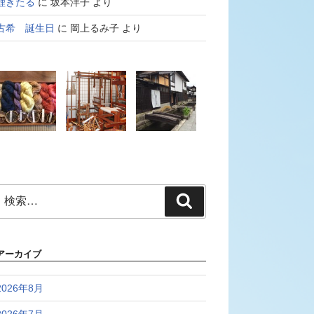
鯉きたる
に
坂本洋子
より
古希 誕生日
に
岡上るみ子
より
検
検
索:
索
アーカイブ
2026年8月