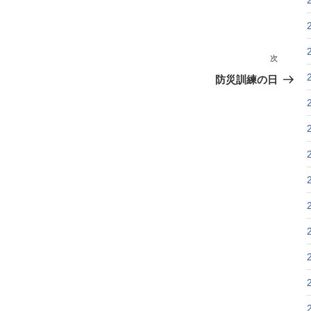
次
次
の
防災訓練の日
投
稿