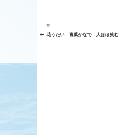
投
前
前
稿
の
花うたい 青葉かなで 人ほほ笑む
ナ
投
ビ
稿
ゲ
ー
シ
ョ
ン