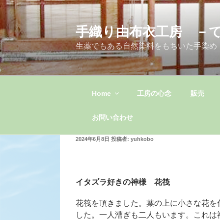
コ
ン
手織り由布衣工房 －
テ
ン
生薬でもある自然染料をもちいた手染め
ツ
へ
ス
キ
Home
工房の心念
販売
ッ
プ
お問い合わせ
投
2024年6月8日
投稿者:
yuhkobo
稿
日:
イタズラ好きの神様 花筏
花筏を頂きました。葉の上に小さな花を
した。一人漕ぎも二人もいます。これは