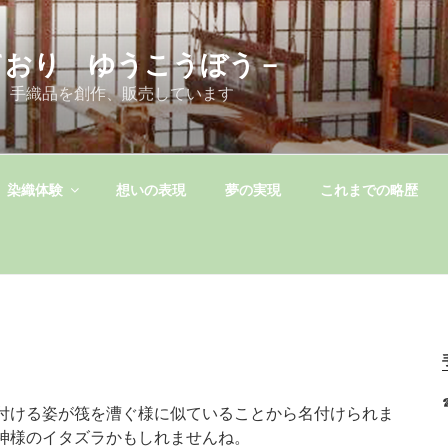
ており ゆうこうぼう－
 手織品を創作、販売しています
染織体験
想いの表現
夢の実現
これまでの略歴
付ける姿が筏を漕ぐ様に似ていることから名付けられま
神様のイタズラかもしれませんね。