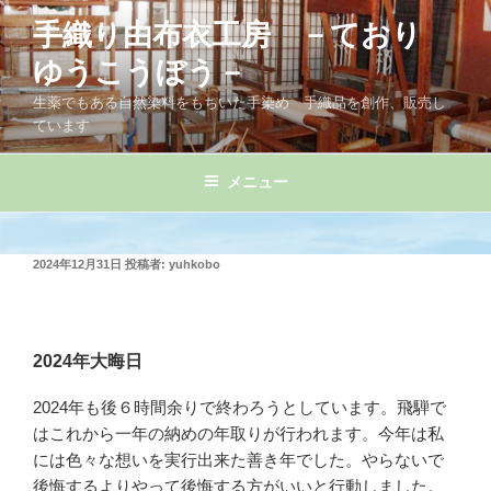
コ
手織り由布衣工房 －ており
ン
テ
ゆうこうぼう－
ン
生薬でもある自然染料をもちいた手染め 手織品を創作、販売し
ツ
ています
へ
ス
メニュー
キ
ッ
プ
投
2024年12月31日
投稿者:
yuhkobo
稿
日:
2024年大晦日
2024年も後６時間余りで終わろうとしています。飛騨で
はこれから一年の納めの年取りが行われます。今年は私
には色々な想いを実行出来た善き年でした。やらないで
後悔するよりやって後悔する方がいいと行動しました。