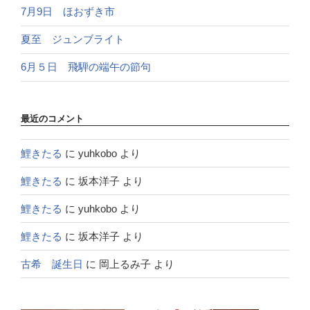
7月9日 ほおずき市
夏至 ジュンブライト
6月５日 飛騨の端午の節句
最近のコメント
鯉きたる
に
yuhkobo
より
鯉きたる
に
坂本洋子
より
鯉きたる
に
yuhkobo
より
鯉きたる
に
坂本洋子
より
古希 誕生日
に
岡上るみ子
より