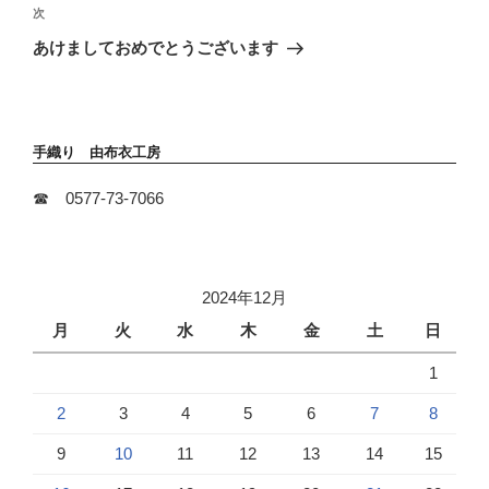
稿
次
次
ゲ
の
ー
あけましておめでとうございます
投
シ
稿
ョ
ン
手織り 由布衣工房
☎ 0577-73-7066
2024年12月
月
火
水
木
金
土
日
1
2
3
4
5
6
7
8
9
10
11
12
13
14
15