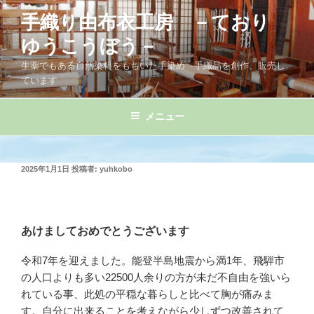
コ
手織り由布衣工房 －ており
ン
テ
ゆうこうぼう－
ン
生薬でもある自然染料をもちいた手染め 手織品を創作、販売し
ツ
ています
へ
ス
メニュー
キ
ッ
プ
投
2025年1月1日
投稿者:
yuhkobo
稿
日:
あけましておめでとうございます
令和7年を迎えました。能登半島地震から満1年、飛騨市
の人口よりも多い22500人余りの方が未だ不自由を強いら
れている事、此処の平穏な暮らしと比べて胸が痛みま
す。自分に出来ることを考えながら少しずつ改善されて