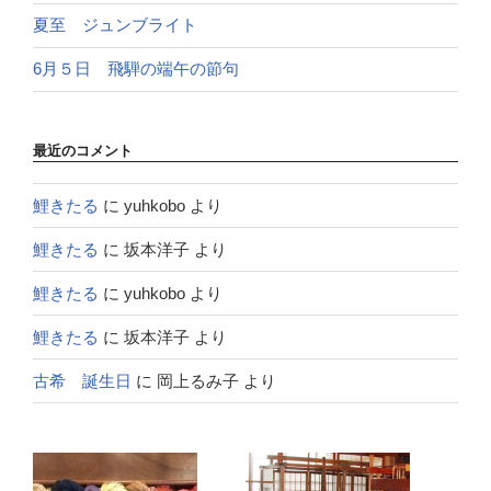
夏至 ジュンブライト
6月５日 飛騨の端午の節句
最近のコメント
鯉きたる
に
yuhkobo
より
鯉きたる
に
坂本洋子
より
鯉きたる
に
yuhkobo
より
鯉きたる
に
坂本洋子
より
古希 誕生日
に
岡上るみ子
より