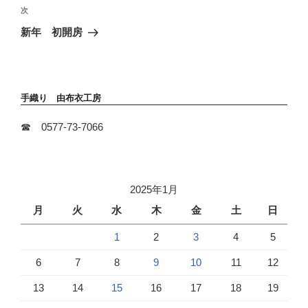
稿
次
次
ゲ
の
ー
新年 初開房
投
シ
稿
ョ
ン
手織り 由布衣工房
☎ 0577-73-7066
2025年1月
月
火
水
木
金
土
日
1
2
3
4
5
6
7
8
9
10
11
12
13
14
15
16
17
18
19