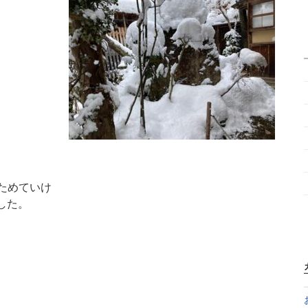
ためていけ
した。