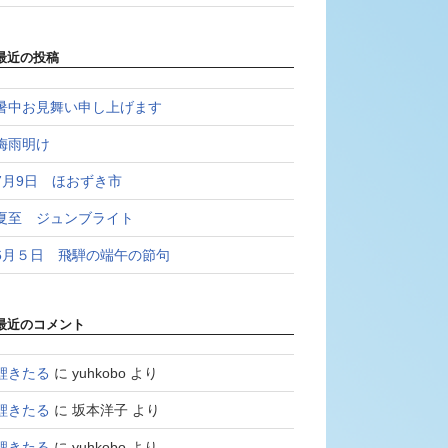
最近の投稿
暑中お見舞い申し上げます
梅雨明け
7月9日 ほおずき市
夏至 ジュンブライト
6月５日 飛騨の端午の節句
最近のコメント
鯉きたる
に
yuhkobo
より
鯉きたる
に
坂本洋子
より
鯉きたる
に
yuhkobo
より