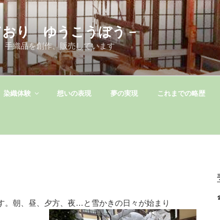
ており ゆうこうぼう－
 手織品を創作、販売しています
染織体験
想いの表現
夢の実現
これまでの略歴
す。朝、昼、夕方、夜…と雪かきの日々が始まり