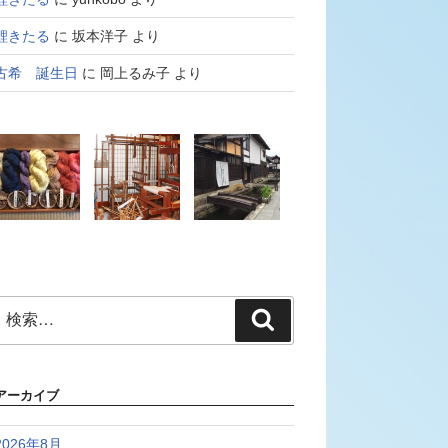
鯉きたる
に
坂本洋子
より
古希 誕生日
に
岡上るみ子
より
検
検
索:
索
アーカイブ
2026年8月