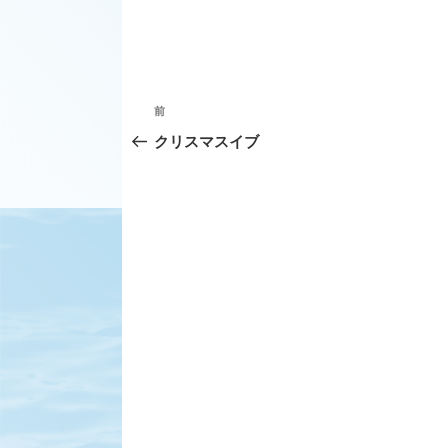
投
前
前
稿
の
クリスマスイブ
ナ
投
ビ
稿
ゲ
ー
シ
ョ
ン