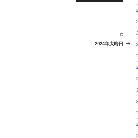
次
次
の
2024年大晦日
投
稿