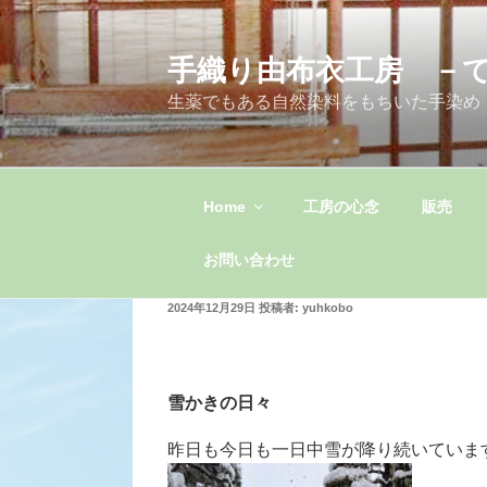
コ
ン
手織り由布衣工房 －
テ
ン
生薬でもある自然染料をもちいた手染め
ツ
へ
ス
キ
Home
工房の心念
販売
ッ
プ
お問い合わせ
投
2024年12月29日
投稿者:
yuhkobo
稿
日:
雪かきの日々
昨日も今日も一日中雪が降り続いていま