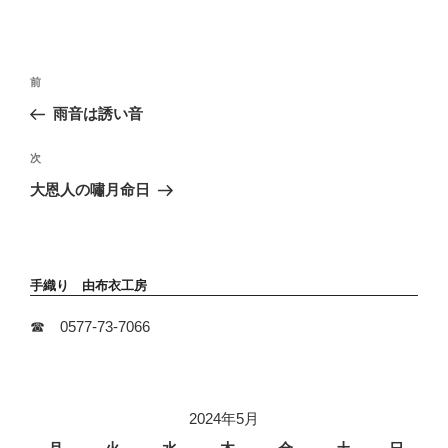
投
前
前
稿
の
雨音は誘い音
ナ
投
ビ
稿
次
次
ゲ
の
ー
大恩人の嘯月命日
投
シ
稿
ョ
ン
手織り 由布衣工房
☎ 0577-73-7066
2024年5月