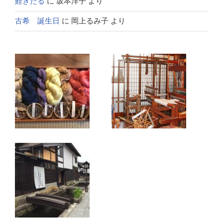
鯉きたる
に
坂本洋子
より
古希 誕生日
に
岡上るみ子
より