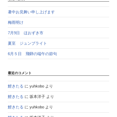
暑中お見舞い申し上げます
梅雨明け
7月9日 ほおずき市
夏至 ジュンブライト
6月５日 飛騨の端午の節句
最近のコメント
鯉きたる
に
yuhkobo
より
鯉きたる
に
坂本洋子
より
鯉きたる
に
yuhkobo
より