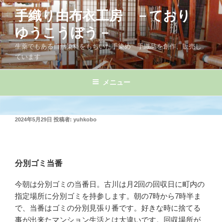
コ
手織り由布衣工房 －ており
ン
テ
ゆうこうぼう－
ン
生薬でもある自然染料をもちいた手染め 手織品を創作、販売し
ツ
ています
へ
ス
メニュー
キ
ッ
プ
投
2024年5月29日
投稿者:
yuhkobo
稿
日:
分別ゴミ当番
今朝は分別ゴミの当番日。古川は月2回の回収日に町内の
指定場所に分別ゴミを持参します。朝の7時から7時半ま
で、当番はゴミの分別見張り番です。好きな時に捨てる
事が出来たマンション生活とは大違いです。回収場所が