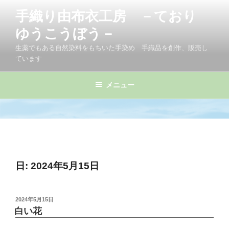
コ
手織り由布衣工房 －ており
ン
テ
ゆうこうぼう－
ン
生薬でもある自然染料をもちいた手染め 手織品を創作、販売し
ツ
ています
へ
ス
メニュー
キ
ッ
プ
日:
2024年5月15日
投
2024年5月15日
稿
白い花
日: