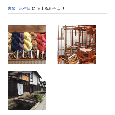
古希 誕生日
に
岡上るみ子
より