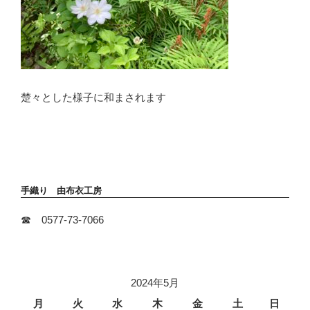
楚々とした様子に和まされます
手織り 由布衣工房
☎ 0577-73-7066
2024年5月
月
火
水
木
金
土
日