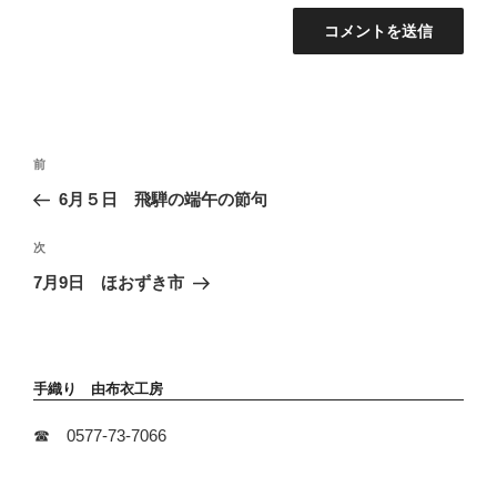
投
前
前
稿
の
6月５日 飛騨の端午の節句
ナ
投
ビ
稿
次
次
ゲ
の
ー
7月9日 ほおずき市
投
シ
稿
ョ
ン
手織り 由布衣工房
☎ 0577-73-7066