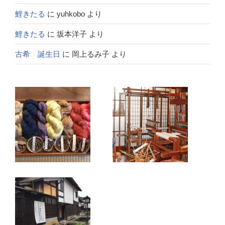
鯉きたる
に
yuhkobo
より
鯉きたる
に
坂本洋子
より
古希 誕生日
に
岡上るみ子
より