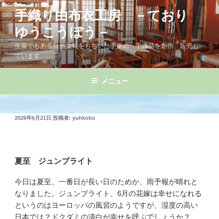
コ
手織り由布衣工房 －ており
ン
テ
ゆうこうぼう－
ン
生薬でもある自然染料をもちいた手染め 手織品を創作、販売し
ツ
ています
へ
ス
メニュー
キ
ッ
プ
投
2026年6月21日
投稿者:
yuhkobo
稿
日:
夏至 ジュンブライト
今日は夏至、一番日が長い日のためか、雨予報が晴れと
なりました。ジュンブライト、6月の花嫁は幸せになれる
というのはヨーロッパの風習のようですが、湿度の高い
日本では？ドクダミの清白が幸せを呼ぶでしょうか？