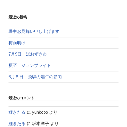
最近の投稿
暑中お見舞い申し上げます
梅雨明け
7月9日 ほおずき市
夏至 ジュンブライト
6月５日 飛騨の端午の節句
最近のコメント
鯉きたる
に
yuhkobo
より
鯉きたる
に
坂本洋子
より