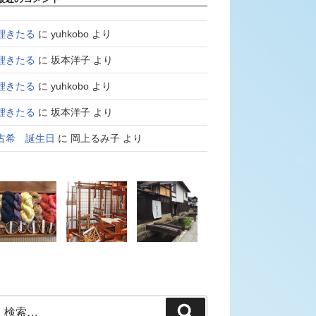
鯉きたる
に
yuhkobo
より
鯉きたる
に
坂本洋子
より
鯉きたる
に
yuhkobo
より
鯉きたる
に
坂本洋子
より
古希 誕生日
に
岡上るみ子
より
検
検