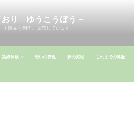
ており ゆうこうぼう－
 手織品を創作、販売しています
染織体験
想いの表現
夢の実現
これまでの略歴