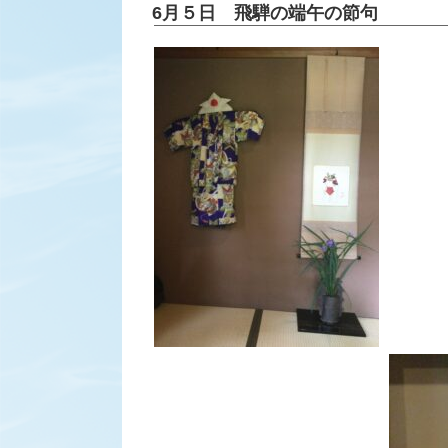
稿
6月５日 飛騨の端午の節句
日: