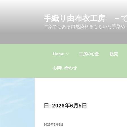
コ
ン
手織り由布衣工房 －
テ
ン
生薬でもある自然染料をもちいた手染め
ツ
へ
ス
キ
Home
工房の心念
販売
ッ
プ
お問い合わせ
日:
2026年6月5日
投
2026年6月5日