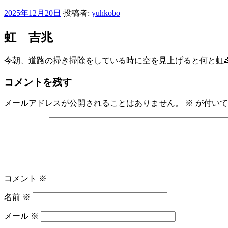
投
2025年12月20日
投稿者:
yuhkobo
稿
日:
虹 吉兆
今朝、道路の掃き掃除をしている時に空を見上げると何と虹
コメントを残す
メールアドレスが公開されることはありません。
※
が付いて
コメント
※
名前
※
メール
※