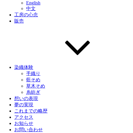
English
中文
工房の心念
販売
染織体験
手織り
藍そめ
草木そめ
糸紡ぎ
想いの表現
夢の実現
これまでの略歴
アクセス
お知らせ
お問い合わせ