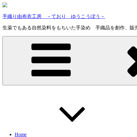
コ
ン
手織り由布衣工房 －ており ゆうこうぼう－
テ
ン
生薬でもある自然染料をもちいた手染め 手織品を創作、販
ツ
へ
ス
キ
ッ
プ
Home