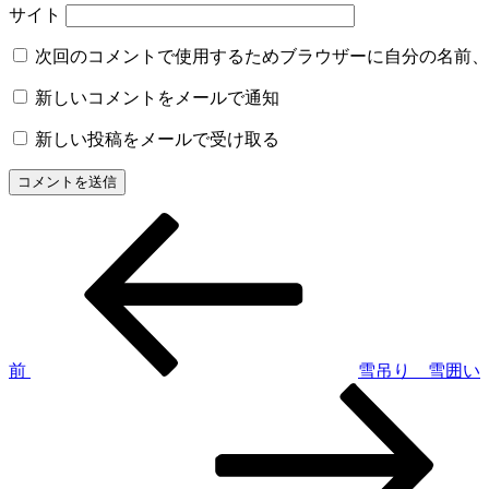
サイト
次回のコメントで使用するためブラウザーに自分の名前、
新しいコメントをメールで通知
新しい投稿をメールで受け取る
前
投
の
稿
投
稿
ナ
ビ
ゲ
前
雪吊り 雪囲い
次
ー
の
シ
投
稿
ョ