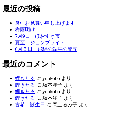
最近の投稿
暑中お見舞い申し上げます
梅雨明け
7月9日 ほおずき市
夏至 ジュンブライト
6月５日 飛騨の端午の節句
最近のコメント
鯉きたる
に
yuhkobo
より
鯉きたる
に
坂本洋子
より
鯉きたる
に
yuhkobo
より
鯉きたる
に
坂本洋子
より
古希 誕生日
に
岡上るみ子
より