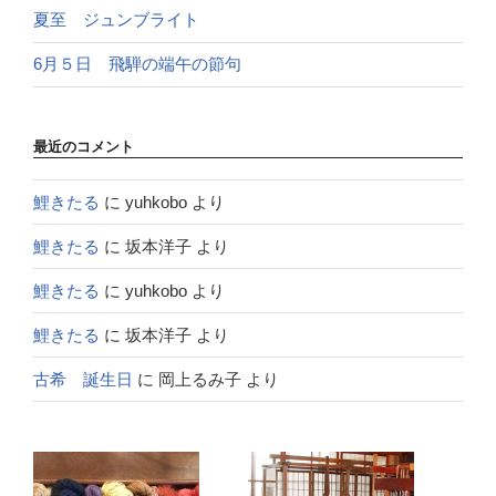
夏至 ジュンブライト
6月５日 飛騨の端午の節句
最近のコメント
鯉きたる
に
yuhkobo
より
鯉きたる
に
坂本洋子
より
鯉きたる
に
yuhkobo
より
鯉きたる
に
坂本洋子
より
古希 誕生日
に
岡上るみ子
より