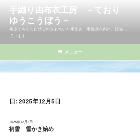
コ
手織り由布衣工房 －ており
ン
テ
ゆうこうぼう－
ン
生薬でもある自然染料をもちいた手染め 手織品を創作、販売し
ツ
ています
へ
ス
メニュー
キ
ッ
プ
日:
2025年12月5日
投
2025年12月5日
稿
初雪 雪かき始め
日: