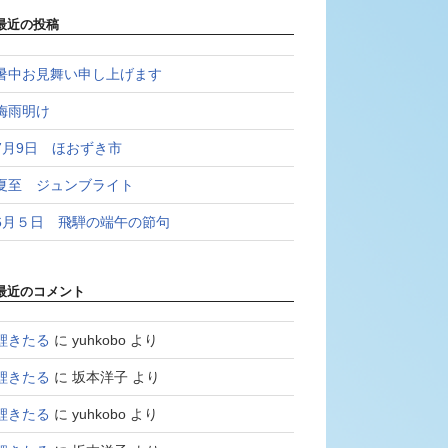
最近の投稿
暑中お見舞い申し上げます
梅雨明け
7月9日 ほおずき市
夏至 ジュンブライト
6月５日 飛騨の端午の節句
最近のコメント
鯉きたる
に
yuhkobo
より
鯉きたる
に
坂本洋子
より
鯉きたる
に
yuhkobo
より