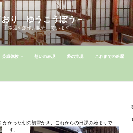
ており ゆうこうぼう－
 手織品を創作、販売しています
染織体験
想いの表現
夢の実現
これまでの略歴
くかかった朝の初雪かき、これからの日課の始まりで
す。