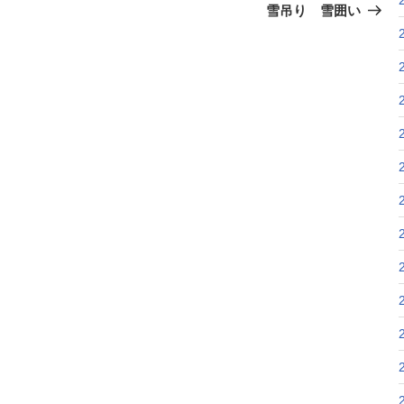
の
雪吊り 雪囲い
投
稿