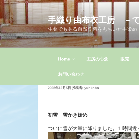
コ
ン
手織り由布衣工房 －
テ
ン
生薬でもある自然染料をもちいた手染め
ツ
へ
ス
キ
Home
工房の心念
販売
ッ
プ
お問い合わせ
投
2025年12月5日
投稿者:
yuhkobo
稿
日:
初雪 雪かき始め
ついに雪が大量に降りました。１時間近