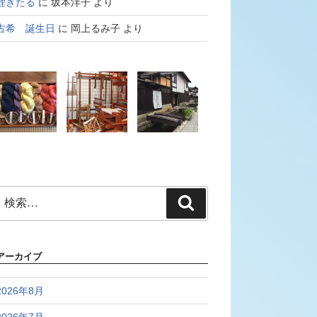
鯉きたる
に
坂本洋子
より
古希 誕生日
に
岡上るみ子
より
検
検
索:
索
アーカイブ
2026年8月