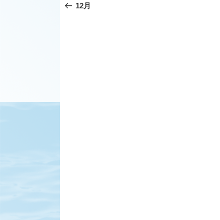
の
12月
ナ
投
ビ
稿
ゲ
ー
シ
ョ
ン