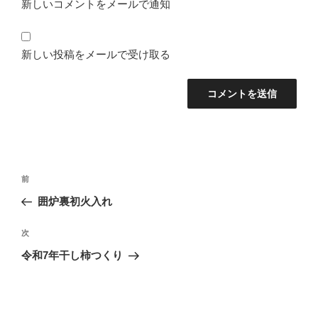
新しいコメントをメールで通知
新しい投稿をメールで受け取る
投
前
前
稿
の
囲炉裏初火入れ
ナ
投
ビ
稿
次
次
ゲ
の
ー
令和7年干し柿つくり
投
シ
稿
ョ
ン