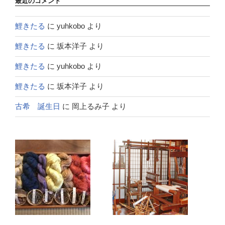
最近のコメント
鯉きたる
に
yuhkobo
より
鯉きたる
に
坂本洋子
より
鯉きたる
に
yuhkobo
より
鯉きたる
に
坂本洋子
より
古希 誕生日
に
岡上るみ子
より