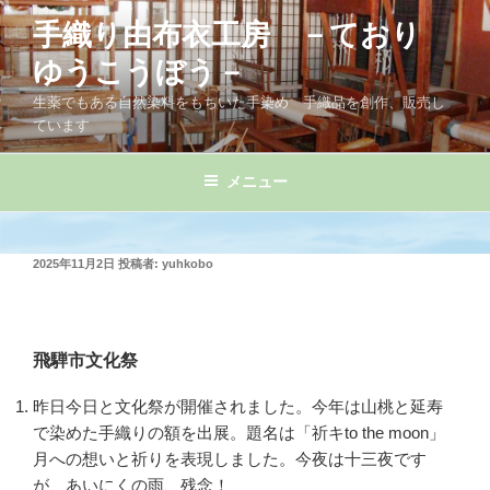
コ
手織り由布衣工房 －ており
ン
テ
ゆうこうぼう－
ン
生薬でもある自然染料をもちいた手染め 手織品を創作、販売し
ツ
ています
へ
ス
メニュー
キ
ッ
プ
投
2025年11月2日
投稿者:
yuhkobo
稿
日:
飛騨市文化祭
昨日今日と文化祭が開催されました。今年は山桃と延寿
で染めた手織りの額を出展。題名は「祈キto the moon」
月への想いと祈りを表現しました。今夜は十三夜です
が、あいにくの雨、残念！