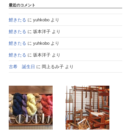
最近のコメント
鯉きたる
に
yuhkobo
より
鯉きたる
に
坂本洋子
より
鯉きたる
に
yuhkobo
より
鯉きたる
に
坂本洋子
より
古希 誕生日
に
岡上るみ子
より