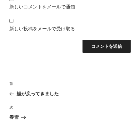
新しいコメントをメールで通知
新しい投稿をメールで受け取る
投
前
前
稿
の
鯉が戻ってきました
ナ
投
ビ
稿
次
次
ゲ
の
ー
春雪
投
シ
稿
ョ
ン