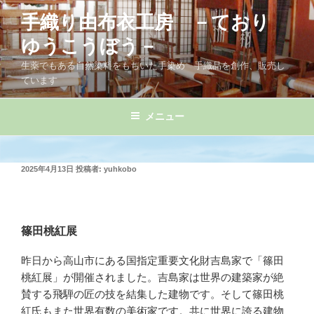
コ
手織り由布衣工房 －ており
ン
テ
ゆうこうぼう－
ン
生薬でもある自然染料をもちいた手染め 手織品を創作、販売し
ツ
ています
へ
ス
メニュー
キ
ッ
プ
投
2025年4月13日
投稿者:
yuhkobo
稿
日:
篠田桃紅展
昨日から高山市にある国指定重要文化財吉島家で「篠田
桃紅展」が開催されました。吉島家は世界の建築家が絶
賛する飛騨の匠の技を結集した建物です。そして篠田桃
紅氏もまた世界有数の美術家です。共に世界に誇る建物