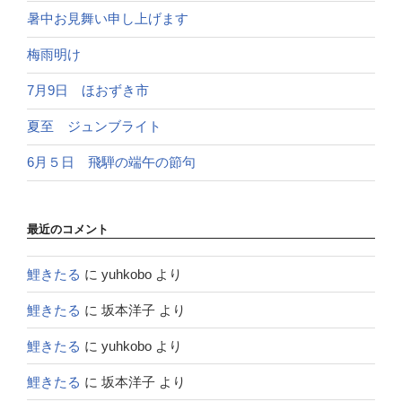
暑中お見舞い申し上げます
梅雨明け
7月9日 ほおずき市
夏至 ジュンブライト
6月５日 飛騨の端午の節句
最近のコメント
鯉きたる
に
yuhkobo
より
鯉きたる
に
坂本洋子
より
鯉きたる
に
yuhkobo
より
鯉きたる
に
坂本洋子
より