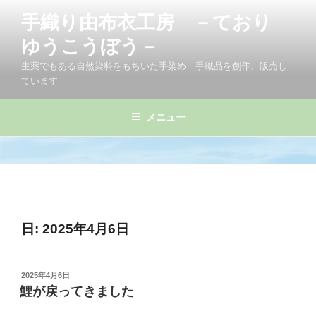
コ
手織り由布衣工房 －ており
ン
テ
ゆうこうぼう－
ン
生薬でもある自然染料をもちいた手染め 手織品を創作、販売し
ツ
ています
へ
ス
メニュー
キ
ッ
プ
日:
2025年4月6日
投
2025年4月6日
稿
鯉が戻ってきました
日: