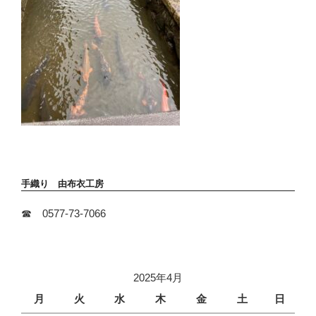
手織り 由布衣工房
☎ 0577-73-7066
2025年4月
月
火
水
木
金
土
日