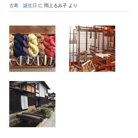
古希 誕生日
に
岡上るみ子
より