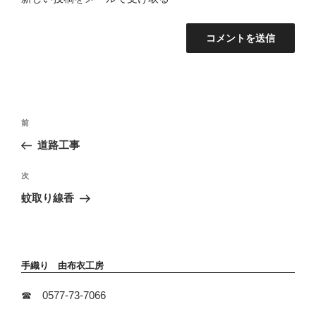
投
前
前
稿
の
道路工事
ナ
投
ビ
稿
次
次
ゲ
の
ー
蚊取り線香
投
シ
稿
ョ
ン
手織り 由布衣工房
☎ 0577-73-7066