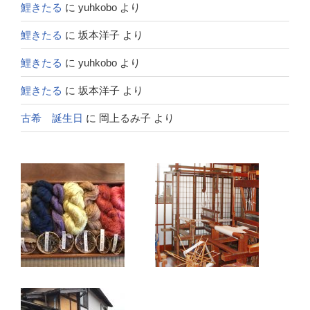
鯉きたる
に
yuhkobo
より
鯉きたる
に
坂本洋子
より
鯉きたる
に
yuhkobo
より
鯉きたる
に
坂本洋子
より
古希 誕生日
に
岡上るみ子
より