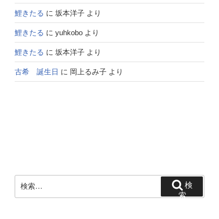
鯉きたる
に
坂本洋子
より
鯉きたる
に
yuhkobo
より
鯉きたる
に
坂本洋子
より
古希 誕生日
に
岡上るみ子
より
検
検
索:
索