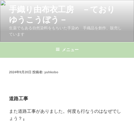
コ
手織り由布衣工房 －ており
ン
テ
ゆうこうぼう－
ン
生薬でもある自然染料をもちいた手染め 手織品を創作、販売し
ツ
ています
へ
ス
メニュー
キ
ッ
プ
投
2024年9月20日
投稿者:
yuhkobo
稿
日:
道路工事
また道路工事がありました。何度も行なうのはなぜでし
ょう？
l