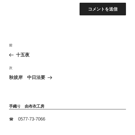
投
前
前
稿
の
十五夜
ナ
投
ビ
稿
次
次
ゲ
の
ー
秋彼岸 中日法要
投
シ
稿
ョ
ン
手織り 由布衣工房
☎ 0577-73-7066