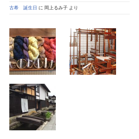
古希 誕生日
に
岡上るみ子
より