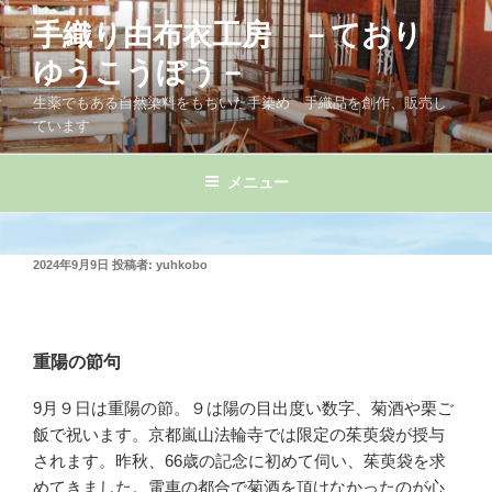
コ
手織り由布衣工房 －ており
ン
テ
ゆうこうぼう－
ン
生薬でもある自然染料をもちいた手染め 手織品を創作、販売し
ツ
ています
へ
ス
メニュー
キ
ッ
プ
投
2024年9月9日
投稿者:
yuhkobo
稿
日:
重陽の節句
9月９日は重陽の節。９は陽の目出度い数字、菊酒や栗ご
飯で祝います。京都嵐山法輪寺では限定の茱萸袋が授与
されます。昨秋、66歳の記念に初めて伺い、茱萸袋を求
めてきました。電車の都合で菊酒を頂けなかったのが心