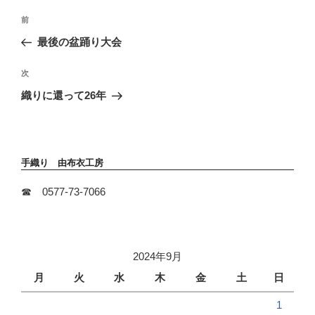
投
前
前
稿
の
最後の盆踊り大会
ナ
投
ビ
稿
次
次
ゲ
の
ー
織りに還って26年
投
シ
稿
ョ
ン
手織り 由布衣工房
☎ 0577-73-7066
2024年9月
月
火
水
木
金
土
日
1