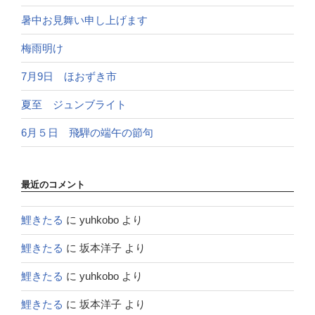
暑中お見舞い申し上げます
梅雨明け
7月9日 ほおずき市
夏至 ジュンブライト
6月５日 飛騨の端午の節句
最近のコメント
鯉きたる
に
yuhkobo
より
鯉きたる
に
坂本洋子
より
鯉きたる
に
yuhkobo
より
鯉きたる
に
坂本洋子
より