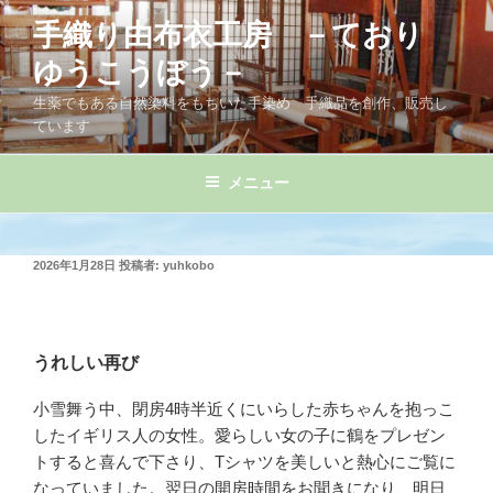
コ
手織り由布衣工房 －ており
ン
テ
ゆうこうぼう－
ン
生薬でもある自然染料をもちいた手染め 手織品を創作、販売し
ツ
ています
へ
ス
メニュー
キ
ッ
プ
投
2026年1月28日
投稿者:
yuhkobo
稿
日:
うれしい再び
小雪舞う中、閉房4時半近くにいらした赤ちゃんを抱っこ
したイギリス人の女性。愛らしい女の子に鶴をプレゼン
トすると喜んで下さり、Tシャツを美しいと熱心にご覧に
なっていました。翌日の開房時間をお聞きになり、明日