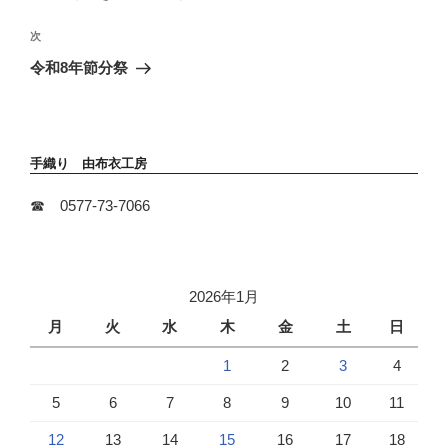
投
ビ
稿
次
次
ゲ
の
ー
令和8年節分祭
投
シ
稿
ョ
ン
手織り 由布衣工房
☎ 0577-73-7066
2026年1月
月
火
水
木
金
土
日
1
2
3
4
5
6
7
8
9
10
11
12
13
14
15
16
17
18