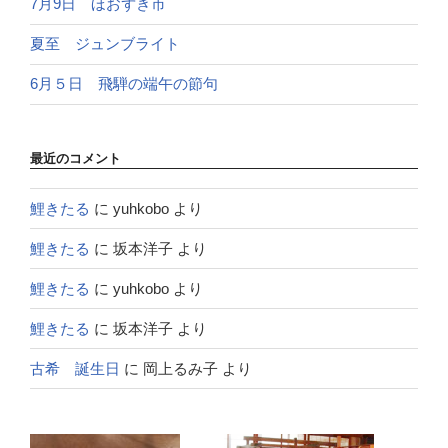
7月9日 ほおずき市
夏至 ジュンブライト
6月５日 飛騨の端午の節句
最近のコメント
鯉きたる
に
yuhkobo
より
鯉きたる
に
坂本洋子
より
鯉きたる
に
yuhkobo
より
鯉きたる
に
坂本洋子
より
古希 誕生日
に
岡上るみ子
より