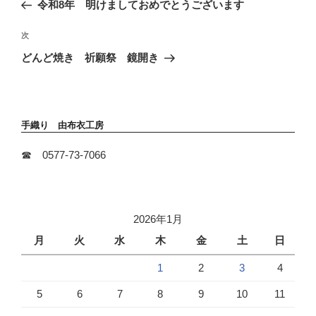
の
令和8年 明けましておめでとうございます
ナ
投
ビ
稿
次
次
ゲ
の
ー
どんど焼き 祈願祭 鏡開き
投
シ
稿
ョ
ン
手織り 由布衣工房
☎ 0577-73-7066
2026年1月
月
火
水
木
金
土
日
1
2
3
4
5
6
7
8
9
10
11