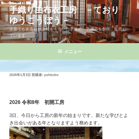
コ
手織り由布衣工房 －ており
ン
テ
ゆうこうぼう－
ン
生薬でもある自然染料をもちいた手染め 手織品を創作、販売し
ツ
ています
へ
ス
メニュー
キ
ッ
プ
投
2026年1月3日
投稿者:
yuhkobo
稿
日:
2026 令和8年 初開工房
3日、今日から工房の新年の始まりです。新たな学びとよ
き出会いがある年となりますよう務めます。