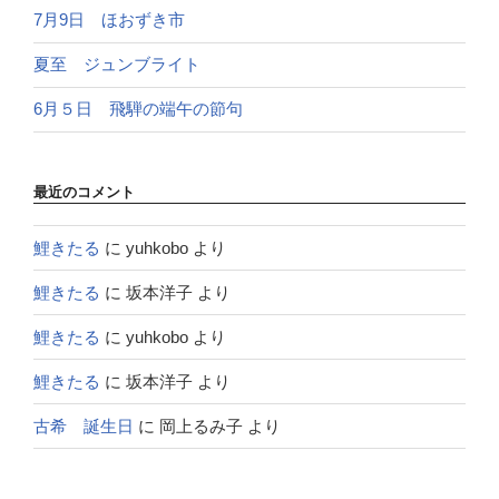
7月9日 ほおずき市
夏至 ジュンブライト
6月５日 飛騨の端午の節句
最近のコメント
鯉きたる
に
yuhkobo
より
鯉きたる
に
坂本洋子
より
鯉きたる
に
yuhkobo
より
鯉きたる
に
坂本洋子
より
古希 誕生日
に
岡上るみ子
より