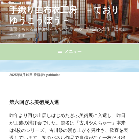
コ
手織り由布衣工房 －ており
ン
テ
ゆうこうぼう－
ン
生薬でもある自然染料をもちいた手染め 手織品を創作、販売し
ツ
ています
へ
ス
メニュー
キ
ッ
プ
投
2025年8月10日
投稿者:
yuhkobo
稿
日:
第六回ぎふ美術展入選
昨年より再び出展しはじめたぎふ美術展に入選し、昨日
が工芸の講評会でした。題名は「古川やんちゃ一」本来
は4枚のシリーズ、古川祭の湧き上がる勇壮さ、歓喜を表
現しています。初のパネル作品で自信がなく一枚だけ出