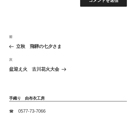
投
前
前
稿
の
立秋 飛騨の七夕さま
ナ
投
ビ
稿
次
次
ゲ
の
ー
盆迎え火 古川花火大会
投
シ
稿
ョ
ン
手織り 由布衣工房
☎ 0577-73-7066