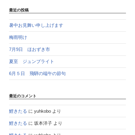
最近の投稿
暑中お見舞い申し上げます
梅雨明け
7月9日 ほおずき市
夏至 ジュンブライト
6月５日 飛騨の端午の節句
最近のコメント
鯉きたる
に
yuhkobo
より
鯉きたる
に
坂本洋子
より