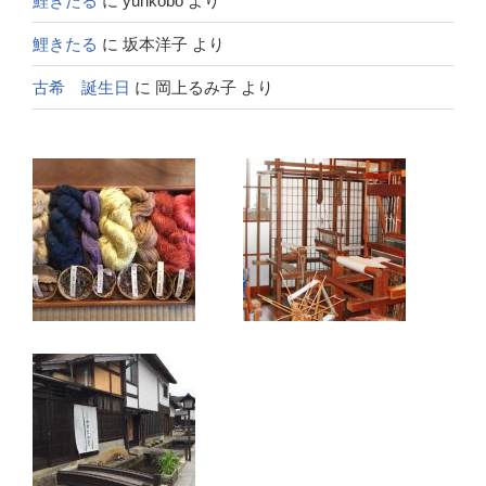
鯉きたる
に
yuhkobo
より
鯉きたる
に
坂本洋子
より
古希 誕生日
に
岡上るみ子
より