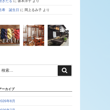
鯉きたる
に
坂本洋子
より
古希 誕生日
に
岡上るみ子
より
検
検
索:
索
アーカイブ
2026年8月