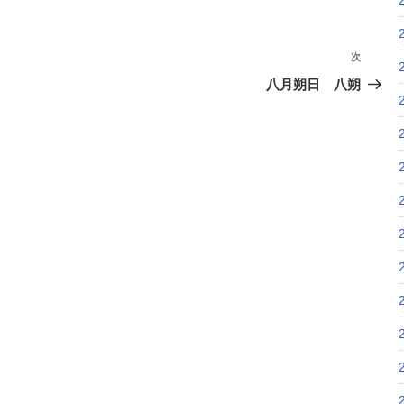
次
次
の
八月朔日 八朔
投
稿