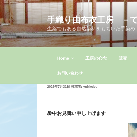
コ
ン
手織り由布衣工房 －
テ
ン
生薬でもある自然染料をもちいた手染め
ツ
へ
ス
キ
Home
工房の心念
販売
ッ
プ
お問い合わせ
投
2025年7月31日
投稿者:
yuhkobo
稿
日:
暑中お見舞い申し上げます