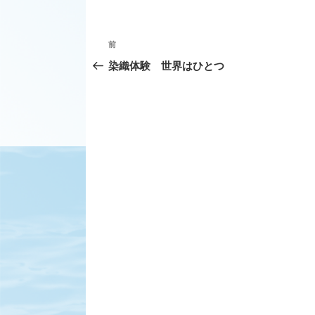
投
前
前
稿
の
染織体験 世界はひとつ
ナ
投
ビ
稿
ゲ
ー
シ
ョ
ン