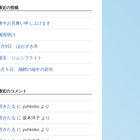
最近の投稿
暑中お見舞い申し上げます
梅雨明け
7月9日 ほおずき市
夏至 ジュンブライト
6月５日 飛騨の端午の節句
最近のコメント
鯉きたる
に
yuhkobo
より
鯉きたる
に
坂本洋子
より
鯉きたる
に
yuhkobo
より