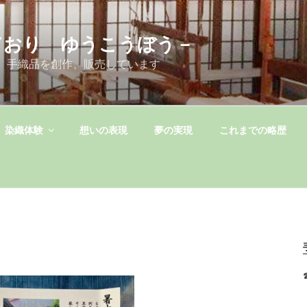
ており ゆうこうぼう－
 手織品を創作、販売しています
染織体験
想いの表現
夢の実現
これまでの略歴