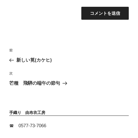
投
前
前
稿
の
新しい筧(カケヒ)
ナ
投
ビ
稿
次
次
ゲ
の
ー
芒種 飛騨の端午の節句
投
シ
稿
ョ
ン
手織り 由布衣工房
☎ 0577-73-7066