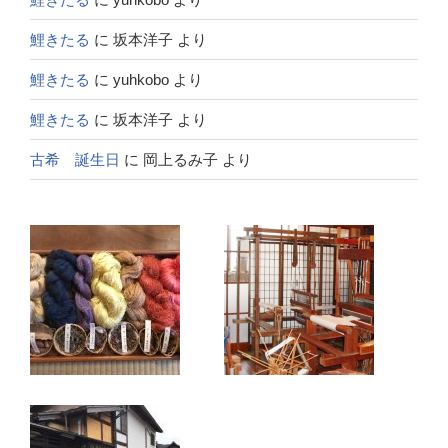
鯉きたる
に
坂本洋子
より
鯉きたる
に
yuhkobo
より
鯉きたる
に
坂本洋子
より
古希 誕生日
に
岡上るみ子
より