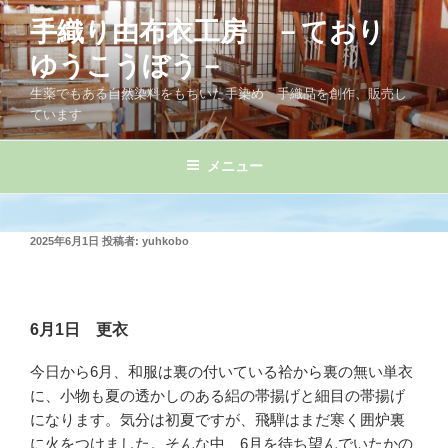
コ
手織り由布衣工房 －ており
ン
テ
ゆうこうぼう－
ン
生薬でもある自然染料をもちいた手染め 手織品を創作、販売し
ツ
ています
へ
ス
メニュー
キ
ッ
プ
投
2025年6月1日
投稿者:
yuhkobo
稿
日:
6月1日 更衣
今日から6月、和服は裏の付いている袷から裏の無い単衣
に、小物も夏の透かしのある絽の帯揚げと細目の帯揚げ
になります。気分は初夏ですが、飛騨はまだ寒く囲炉裏
に火をつけました。そんな中、6月を待ち望んでいたかの